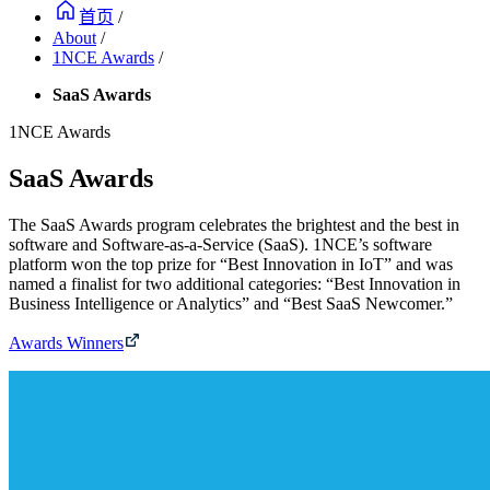
首页
/
About
/
1NCE Awards
/
SaaS Awards
1NCE Awards
SaaS Awards
The SaaS Awards program celebrates the brightest and the best in
software and Software-as-a-Service (SaaS). 1NCE’s software
platform won the top prize for “Best Innovation in IoT” and was
named a finalist for two additional categories: “Best Innovation in
Business Intelligence or Analytics” and “Best SaaS Newcomer.”
Awards Winners