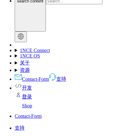
search content
1NCE Connect
1NCE OS
关于
资源
Contact-Form
支持
开发
登录
Shop
Contact-Form
支持