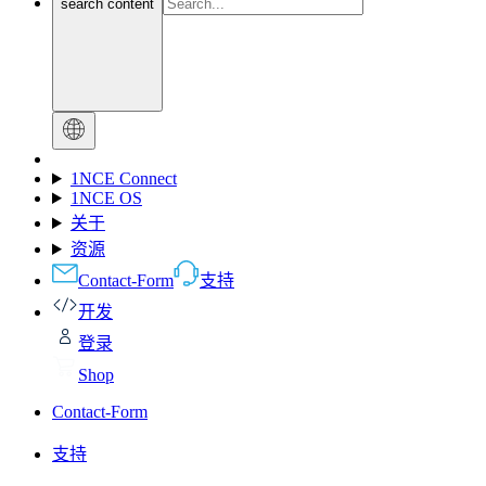
search content
1NCE Connect
1NCE OS
关于
资源
Contact-Form
支持
开发
登录
Shop
Contact-Form
支持