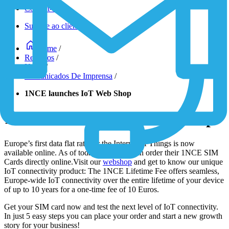
Contact-Form
Suporte ao cliente
Home
/
Recursos
/
News
/
Comunicados De Imprensa
/
1NCE launches IoT Web Shop
1NCE launches IoT Web Shop
Europe’s first data flat rate for the Internet of Things is now
available online. As of today customers can order their 1NCE SIM
Cards directly online.Visit our
webshop
and get to know our unique
IoT connectivity product: The 1NCE Lifetime Fee offers seamless,
Europe-wide IoT connectivity over the entire lifetime of your device
of up to 10 years for a one-time fee of 10 Euros.
Get your SIM card now and test the next level of IoT connectivity.
In just 5 easy steps you can place your order and start a new growth
story for your business!