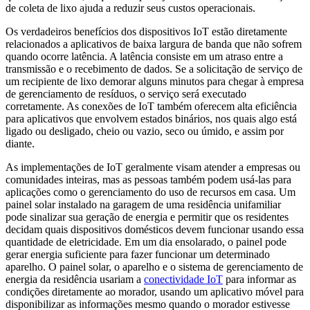
de coleta de lixo ajuda a reduzir seus custos operacionais.
Os verdadeiros benefícios dos dispositivos IoT estão diretamente
relacionados a aplicativos de baixa largura de banda que não sofrem
quando ocorre latência. A latência consiste em um atraso entre a
transmissão e o recebimento de dados. Se a solicitação de serviço de
um recipiente de lixo demorar alguns minutos para chegar à empresa
de gerenciamento de resíduos, o serviço será executado
corretamente. As conexões de IoT também oferecem alta eficiência
para aplicativos que envolvem estados binários, nos quais algo está
ligado ou desligado, cheio ou vazio, seco ou úmido, e assim por
diante.
As implementações de IoT geralmente visam atender a empresas ou
comunidades inteiras, mas as pessoas também podem usá-las para
aplicações como o gerenciamento do uso de recursos em casa. Um
painel solar instalado na garagem de uma residência unifamiliar
pode sinalizar sua geração de energia e permitir que os residentes
decidam quais dispositivos domésticos devem funcionar usando essa
quantidade de eletricidade. Em um dia ensolarado, o painel pode
gerar energia suficiente para fazer funcionar um determinado
aparelho. O painel solar, o aparelho e o sistema de gerenciamento de
energia da residência usariam a
conectividade IoT
para informar as
condições diretamente ao morador, usando um aplicativo móvel para
disponibilizar as informações mesmo quando o morador estivesse