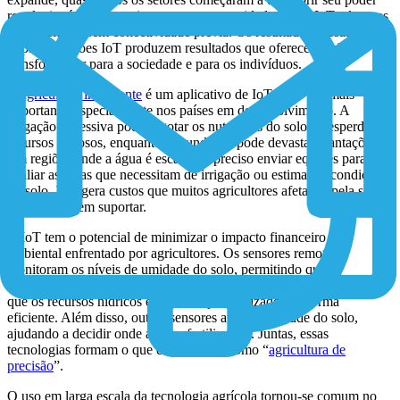
revolucionário. Em muitos casos, a necessidade leva a IoT a lugares
e dispositivos sem conectividade prévia. Os resultados dessas
implementações IoT produzem resultados que oferecem valor
transformador para a sociedade e para os indivíduos.
A
agricultura inteligente
é um aplicativo de IoT cada vez mais
importante, especialmente nos países em desenvolvimento. A
irrigação excessiva pode esgotar os nutrientes do solo e desperdiçar
recursos valiosos, enquanto a inundação pode devastar plantações.
Em regiões onde a água é escassa, é preciso enviar equipes para
avaliar as áreas que necessitam de irrigação ou estimar as condições
do solo. Isso gera custos que muitos agricultores afetados pela seca
não conseguem suportar.
A IoT tem o potencial de minimizar o impacto financeiro e
ambiental enfrentado por agricultores. Os sensores remotos
monitoram os níveis de umidade do solo, permitindo que os
agricultores saibam exatamente onde e quando irrigar, garantindo
que os recursos hídricos escassos sejam utilizados de forma
eficiente. Além disso, outros sensores avaliam a saúde do solo,
ajudando a decidir onde aplicar fertilizantes. Juntas, essas
tecnologias formam o que é conhecido como “
agricultura de
precisão
”.
O uso em larga escala da tecnologia agrícola tornou-se comum no