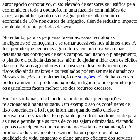
agronegócio corporativo, custo elevado de sensores se justifica pela
economia em toda a operação. m uma fazenda com milhões de
acres, a quantificação do uso de água pode resultar em uma
economia de 10% nos custos de irrigação, além de reduzir o impacto
ambiental durante períodos de seca.
No entanto, para as pequenas fazendas, essas tecnologias
inteligentes só começaram a se tornar acessíveis nos últimos anos. A
IoT permite que pequenos agricultores tenham uma visão mais
detalhada das condições de seus campos, facilitando o planejamento,
o plantio e a colheita das safras, além de ajudar a lidar com os efeitos
da seca. Para os agricultores em países em desenvolvimento, os
riscos são ainda maiores e os resultados podem ser mais dramáticos.
Nessas situações, a implementação de
soluções IoT
de baixo custo
podem aumentar a produção agrícola, mitigar a fome e permitir que
os agricultores façam melhor uso dos recursos escassos.
Em áreas urbanas, a IoT pode tratar de muitas preocupações
relacionadas à habitabilidade. Um exemplo são os contêineres de
lixo conectados à IoT, que informam quando estão cheios e
precisam ser esvaziados. Isso garante que o lixo não transborde para
as ruas e permite que as rotas de coleta sejam otimizadas, visitando
apenas os recipientes que realmente necessitam de manutenção. A
promoção do saneamento desempenha um papel crucial na
qualidade de vida, enquanto o planejamento eficiente dos serviços