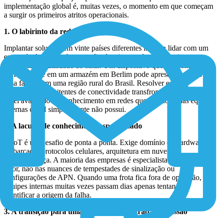
implementação global é, muitas vezes, o momento em que começam
a surgir os primeiros atritos operacionais.
1. O labirinto da rede global
Implantar soluções em vinte países diferentes implica lidar com um
emaranhado de regulamentações locais, acordos de roaming e
variações na qualidade do sinal. Um dispositivo que funciona
perfeitamente em um armazém em Berlim pode apresentar falhas em
uma fábrica em uma região rural do Brasil. Resolver esses
problemas intermitentes de conectividade transfronteiriça exige um
nível avançado de conhecimento em redes que a maioria das equipes
internas de TI simplesmente não possui.
2. A lacuna de conhecimento especializado
A IoT é um desafio de ponta a ponta. Exige domínio de hardware
embarcado, protocolos celulares, arquitetura em nuvem e
cibersegurança. A maioria das empresas é especialista no seu próprio
setor, não nas nuances de tempestades de sinalização ou
configurações de APN. Quando uma frota fica fora de operação, as
equipes internas muitas vezes passam dias apenas tentando
identificar a origem da falha.
3. A transição para uma abordagem centrada na missão