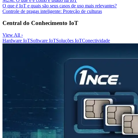
M2M: O que é e como é usado na IoT
O que é IoT e quais são seus casos de uso mais relevantes?
Controle de pragas inteligente: Proteção de culturas
Central do Conhecimento IoT
View All ›
Hardware IoT
Software IoT
Soluções IoT
Conectividade