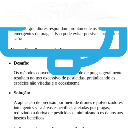
Solução:
Os sistemas de monitoramento e armadilhas para pragas
baseados em IoT proporcionam detecção precoce, permitindo
que os agricultores respondam prontamente às ameaças
emergentes de pragas. Isso pode evitar possíveis perdas de
safra.
Aplicação de precisão
Desafio:
Os métodos convencionais de controle de pragas geralmente
resultam no uso excessivo de pesticidas, prejudicando as
espécies não visadas e o ecossistema.
Solução:
A aplicação de precisão por meio de drones e pulverizadores
inteligentes visa áreas específicas afetadas por pragas,
reduzindo a deriva de pesticidas e minimizando os danos aos
insetos benéficos.