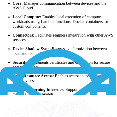
Core:
Manages communication between devices and the
AWS Cloud.
Local Compute:
Enables local execution of compute
workloads using Lambda functions, Docker containers, or
custom components.
Connectors:
Facilitates seamless integration with other AWS
services.
Device Shadow Sync:
Ensures synchronization between
local and cloud device states.
Security:
Implements certificates and encryption for secure
communication.
Local Resource Access:
Enables access to local resources on
edge devices.
Machine Learning Inference:
Supports local execution of
machine learning models.
Stream Manager:
Facilitates efficient data streaming
between devices and the cloud.
OTA Updates:
Supports over-the-air updates for edge device