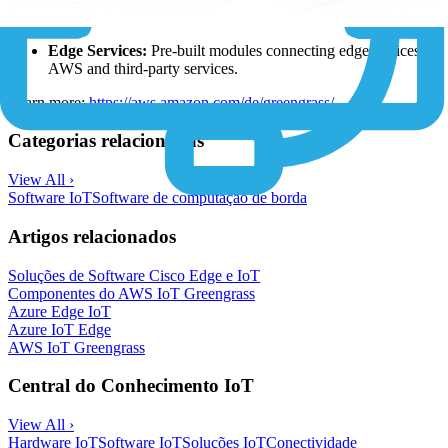
software.
Edge Services:
Pre-built modules connecting edge devices to
AWS and third-party services.
Learn more:
https://aws.amazon.com/de/greengrass/
Categorias relacionadas
View All ›
Software IoT
Software de computação de borda
Artigos relacionados
Soluções de Software Cisco Edge e IoT
Componentes do AWS IoT Greengrass
Azure Edge IoT
Azure IoT Edge
AWS IoT Greengrass
Central do Conhecimento IoT
View All ›
Hardware IoT
Software IoT
Soluções IoT
Conectividade