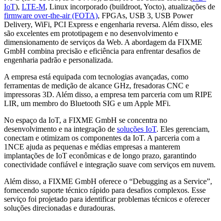
IoT
),
LTE-M
, Linux incorporado (buildroot, Yocto), atualizações de
firmware over-the-air (FOTA)
, FPGAs, USB 3, USB Power
Delivery, WiFi, PCI Express e engenharia reversa. Além disso, eles
são excelentes em prototipagem e no desenvolvimento e
dimensionamento de serviços da Web. A abordagem da FIXME
GmbH combina precisão e eficiência para enfrentar desafios de
engenharia padrão e personalizada.
A empresa está equipada com tecnologias avançadas, como
ferramentas de medição de alcance GHz, fresadoras CNC e
impressoras 3D. Além disso, a empresa tem parceria com um RIPE
LIR, um membro do Bluetooth SIG e um Apple MFi.
No espaço da IoT, a FIXME GmbH se concentra no
desenvolvimento e na integração de
soluções IoT
. Eles gerenciam,
conectam e otimizam os componentes da IoT. A parceria com a
1NCE ajuda as pequenas e médias empresas a manterem
implantações de IoT econômicas e de longo prazo, garantindo
conectividade confiável e integração suave com serviços em nuvem.
Além disso, a FIXME GmbH oferece o “Debugging as a Service”,
fornecendo suporte técnico rápido para desafios complexos. Esse
serviço foi projetado para identificar problemas técnicos e oferecer
soluções direcionadas e duradouras.