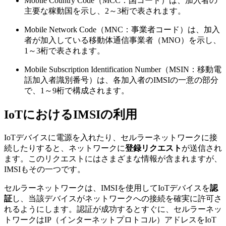
Mobile Country Code（MCC：国コード）は、加入者の
主要な稼動国を示し、2～3桁で表されます。
Mobile Network Code（MNC：事業者コード）は、加入
者が加入している移動体通信事業者（MNO）を示し、
1～3桁で表されます。
Mobile Subscription Identification Number（MSIN：移動電
話加入者識別番号）は、各加入者のIMSIの一意の部分
で、1～9桁で構成されます。
IoTにおけるIMSIの利用
IoTデバイスに電源を入れたり、セルラーネットワークに接
続したりすると、ネットワークに
登録リクエスト
が送信され
ます。このリクエストにはさまざまな情報が含まれますが、
IMSIもその一つです。
セルラーネットワークは、IMSIを使用してIoTデバイスを
認
証
し、当該デバイスがネットワークへの接続を確実に許可さ
れるようにします。認証が成功するとすぐに、セルラーネッ
トワークはIP（インターネットプロトコル）アドレスをIoT