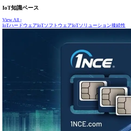
IoT知識ベース
View All ›
IoTハードウェア
IoTソフトウェア
IoTソリューション
接続性