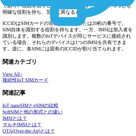
であり、混乱を招くことがよくあります。ただし、2つとも
明確な役割を持ち、互いに異なるものです。
ICCIDはSIMカードの背面にある19または20桁の番号で、
SIM自体を識別する役割を持ちます。一方、IMSIは加入者を
識別します。複数のIoTデバイスが同じサービスに接続され
ている場合、それらのデバイスは1つのIMSIを共有できま
す。逆に、各SIMには固有のICCIDが割り当てられます。
関連カテゴリ
View All ›
接続性
IoT SIMカード
関連記事
IoT nanoSIMとeSIMの比較
SoftSIMと他の形式との違い
IMSIとは？
マルチIMSIとは？
OTA(Over-the-Air)とは？