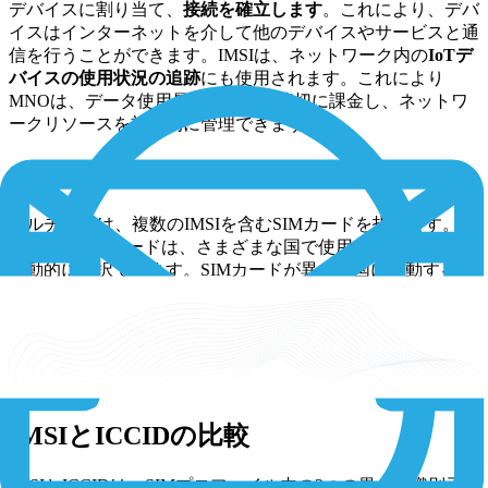
デバイスに割り当て、
接続を確立します
。これにより、デバ
イスはインターネットを介して他のデバイスやサービスと通
信を行うことができます。IMSIは、ネットワーク内の
IoTデ
バイスの使用状況の追跡
にも使用されます。これにより
MNOは、データ使用量を監視し、適切に課金し、ネットワ
ークリソースを効率的に管理できます。
マルチIMSIとは
マルチIMSIは、複数のIMSIを含むSIMカードを指します。こ
れによりSIMカードは、さまざまな国で使用する適切なIMSI
を動的に選択できます。SIMカードが異なる国に移動する
と、その特定の位置に最適なIMSIが自動的に識別され、選
択されます。これにより、ネットワーク上のIoTデバイスに
最適な接続とサービス品質が確保されます。複数のIMSIを
持つことで、アクセスする国に応じてデータコストとカバレ
ッジを最適化することができます。
IMSIとICCIDの比較
IMSIとICCIDは、SIMプロファイル内の2つの異なる識別子