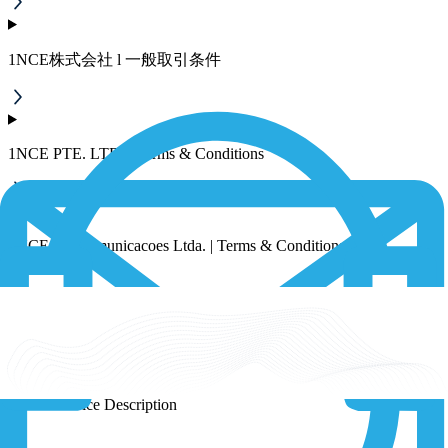
1NCE株式会社 l 一般取引条件
1NCE PTE. LTD. | Terms & Conditions
1NCE Telecomunicacoes Ltda. | Terms & Conditions
1NCE Service Description
1NCE Service Description