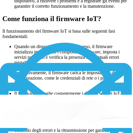
dispositivo, a risolvere i problemi e a registrare gli eventi per
garantire il corretto funzionamento e la manutenzione.
Come funziona il firmware IoT?
Il funzionamento del firmware IoT si basa sulle seguenti fasi
fondamentali:
Quando un dispositivo IoT viene acceso, il firmware
inizializza innanzitutto i componenti hardware, imposta i
servizi necessari e verifica la presenza di eventuali errori
iniziali.
Successivamente, il firmware carica le impostazioni di
configurazione, come le credenziali di rete o i parametri
operativi.
Il firmware raccoglie costantemente i dati dai sensori IoT, li
elabora tramite filtraggio, aggregazione e conversione in un
formato più adatto al trasferimento e all'analisi.
Successivamente, i dati vengono trasferiti ad altri dispositivi e
ai server centrali tramite i protocolli di comunicazione
integrati. Il firmware gestisce la pacchettizzazione dei dati, il
controllo degli errori e la ritrasmissione per garantire l'integrità