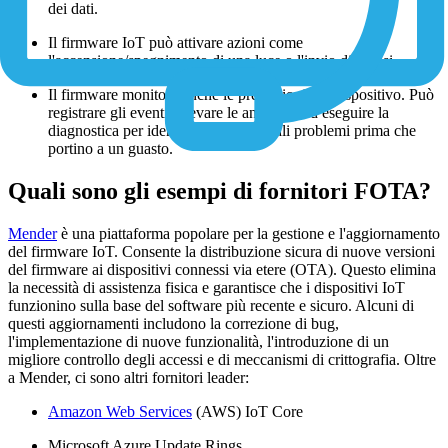
dei dati.
Il firmware IoT può attivare azioni come
l'accensione/spegnimento di una luce o l'invio di avvisi.
Il firmware monitora anche le prestazioni del dispositivo. Può
registrare gli eventi, rilevare le anomalie ed eseguire la
diagnostica per identificare i potenziali problemi prima che
portino a un guasto.
Quali sono gli esempi di fornitori FOTA?
Mender
è una piattaforma popolare per la gestione e l'aggiornamento
del firmware IoT. Consente la distribuzione sicura di nuove versioni
del firmware ai dispositivi connessi via etere (OTA). Questo elimina
la necessità di assistenza fisica e garantisce che i dispositivi IoT
funzionino sulla base del software più recente e sicuro. Alcuni di
questi aggiornamenti includono la correzione di bug,
l'implementazione di nuove funzionalità, l'introduzione di un
migliore controllo degli accessi e di meccanismi di crittografia. Oltre
a Mender, ci sono altri fornitori leader:
Amazon Web Services
(AWS) IoT Core
Microsoft Azure Update Rings