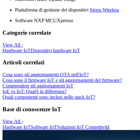
Piattaforma di gestione dei dispositivi
Sierra Wireless
Software NXP MCUXpresso
Categorie correlate
View All ›
Hardware IoT
Dispositivi hardware IoT
Articoli correlati
Cosa sono gli aggiornamenti OTA nell'IoT?
Cosa sono il firmware IoT e gli aggiornamenti del firmware?
Comprendere gli aggiornamenti IoT
IoE vs IoT: Qual'è la differenza?
Quali componenti sono inclusi nello stack IoT?
Base di conoscenze IoT
View All ›
Hardware IoT
Software IoT
Soluzioni IoT
Connettività