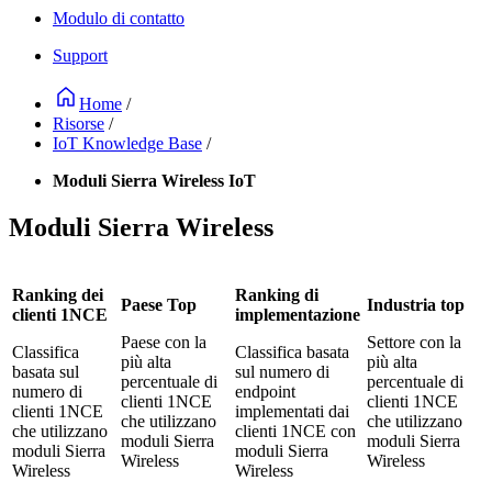
Modulo di contatto
Support
Home
/
Risorse
/
IoT Knowledge Base
/
Moduli Sierra Wireless IoT
Moduli Sierra Wireless
Ranking dei
Ranking di
Paese Top
Industria top
clienti 1NCE
implementazione
Paese con la
Settore con la
Classifica
Classifica basata
più alta
più alta
basata sul
sul numero di
percentuale di
percentuale di
numero di
endpoint
clienti 1NCE
clienti 1NCE
clienti 1NCE
implementati dai
che utilizzano
che utilizzano
che utilizzano
clienti 1NCE con
moduli Sierra
moduli Sierra
moduli Sierra
moduli Sierra
Wireless
Wireless
Wireless
Wireless