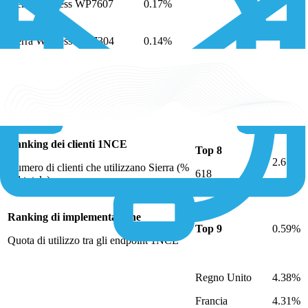
Sierra Wireless WP7607
0.17%
Sierra Wireless MC7304
0.14%
Informazioni dai clienti 1NCE sui moduli
Sierra
Ranking dei clienti 1NCE
Top 8
2.61%
Numero di clienti che utilizzano Sierra (%
618
del totale)
Ranking di implementazione
Top 9
0.59%
Quota di utilizzo tra gli endpoint 1NCE
Regno Unito
4.38%
Francia
4.31%