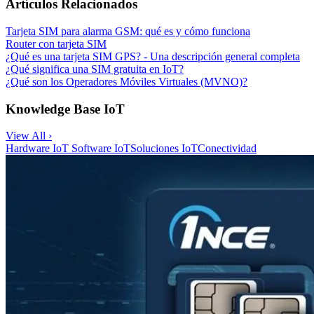
Artículos Relacionados
Tarjeta SIM para alarma GSM: qué es y cómo funciona
Router con tarjeta SIM
¿Qué es una tarjeta SIM GPS? - Una descripción general completa
¿Qué significa una SIM gratuita en IoT?
¿Qué son los Operadores Móviles Virtuales (MVNO)?
Knowledge Base IoT
View All ›
Hardware IoT
Software IoT
Soluciones IoT
Conectividad