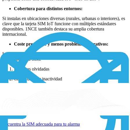
Cobertura para distintos entornos:
Si instalas en ubicaciones diversas (rurales, urbanas o interiores), es
clave que la tarjeta SIM IoT funcione con múltiples estándares
disponibles. 1NCE también destaca su amplia cobertura
internacional.
Coste predecible y menos problemas operativos:
Los problemas habituales en las alarmas no suelen venir del sistema
en sí, sino de la SIM:
Recargas olvidadas
Caducidad por inactividad
Cambios en las condiciones del operador
1NCE propone un modelo de pago único con una duración de 10
años, que incluye 500 MB de datos y 250 SMS (con opción de
recarga), facilitando el mantenimiento de instalaciones con costes
estables.
Encuentra la SIM adecuada para tu alarma