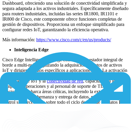
Dashboard, ofreciendo una solución de conectividad simplificada y
segura adaptada a los activos industriales. Específicamente diseñado
para routers industriales, incluidas las series IR1800, IR1101 e
IR800 de Cisco, este componente ofrece funciones completas de
gestión de dispositivos. Proporciona un enfoque simplificado para
configurar redes IoT, garantizando la eficiencia operativa.
Más información:
https://www.cisco.com/c/en/us/products/
Inteligencia Edge
Cisco Edge Intelligence se erige como un orquestador integral de
borde a multi-nube, agilizando la adquisición de datos de activos
IoT y dirigiendo datos específicos a aplicaciones IoT. La activación
dentro del panel de operaciones de IoT ofrece una visión unificada
de los datos de IoT y la
conectividad de red
, capacitando a los
equipos de operaciones y al personal de soporte de TI. Su
funcionalidad abarca áreas críticas, incluyendo la extracción,
transformación, gobernanza y entrega de datos, proporcionando un
control sin precedentes sobre todo el ciclo de vida de los datos IoT.
La integración con Microsoft Visual Studio, la escalabilidad, la
fiabilidad y las sólidas funciones de seguridad la convierten en una
solución indispensable para las organizaciones que buscan
simplicidad, escalabilidad y seguridad resistente en la gestión de
datos IoT en el perímetro.