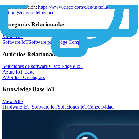
Más información:
https://www.cisco.com/c/en/us/solutions/internet-
of-things/edge-intelligence
Categorías Relacionadas
View All ›
Software IoT
Software para Edge Computing
Artículos Relacionados
Soluciones de software Cisco Edge e IoT
Azure IoT Edge
AWS IoT Greengrass
Knowledge Base IoT
View All ›
Hardware IoT
Software IoT
Soluciones IoT
Conectividad