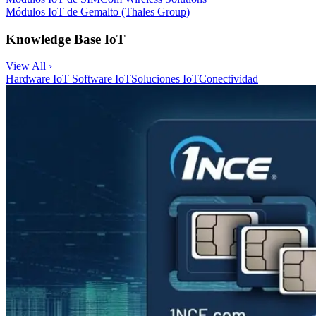
Módulos IoT de Gemalto (Thales Group)
Knowledge Base IoT
View All ›
Hardware IoT
Software IoT
Soluciones IoT
Conectividad