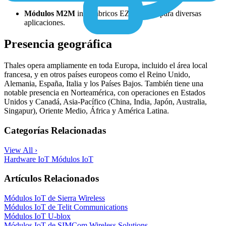
Módulos M2M
inalámbricos EZ10 EZ10 para diversas
aplicaciones.
Presencia geográfica
Thales opera ampliamente en toda Europa, incluido el área local
francesa, y en otros países europeos como el Reino Unido,
Alemania, España, Italia y los Países Bajos. También tiene una
notable presencia en Norteamérica, con operaciones en Estados
Unidos y Canadá, Asia-Pacífico (China, India, Japón, Australia,
Singapur), Oriente Medio, África y América Latina.
Categorías Relacionadas
View All ›
Hardware IoT
Módulos IoT
Artículos Relacionados
Módulos IoT de Sierra Wireless
Módulos IoT de Telit Communications
Módulos IoT U-blox
Módulos IoT de SIMCom Wireless Solutions