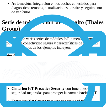
Automoción
: integración en los coches conectados para
diagnósticos remotos, actualizaciones por aire y seguimiento
de vehículos.
Serie de módulos IoT de Gemalto (Thales
Group)
Gemalto ofrece varias series de módulos IoT, a menudo con un
enfoque en la conectividad segura y características de seguridad
integradas. Algunos de los ejemplos incluyen:
Cinterión:
Cinterion ELS (Embedded Long-Life Solution)
diseñada
para ofrecer un ciclo de vida largo y fiabilidad.
Cinterion PLS (Plug-and-Play Long-Life Solution)
para
una integración sencilla y despliegues IoT a largo plazo.
Cinterion IoT Proactive Security
con funciones de
seguridad mejoradas para proteger la
comunicación IoT.
Eseye AnyNet Secure
para una conectividad fiable y
resistente.