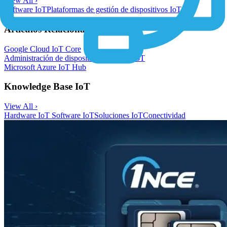
View All ›
Software IoT
Plataformas de gestión de dispositivos IoT
Artículos Relacionados
Google Cloud IoT Core
Administración de dispositivos de AWS IoT
Microsoft Azure IoT Hub
Knowledge Base IoT
View All ›
Hardware IoT
Software IoT
Soluciones IoT
Conectividad