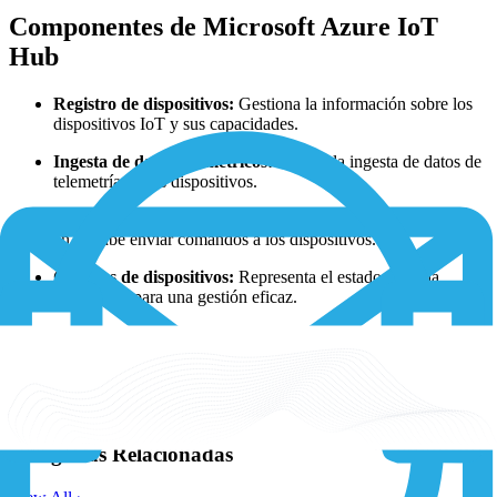
Componentes de Microsoft Azure IoT
Hub
Registro de dispositivos:
Gestiona la información sobre los
dispositivos IoT y sus capacidades.
Ingesta de datos telemétricos:
Facilita la ingesta de datos de
telemetría de los dispositivos.
Comunicación nube-dispositivo:
Permite a las aplicaciones
en la nube enviar comandos a los dispositivos.
Gemelos de dispositivos:
Representa el estado de cada
dispositivo para una gestión eficaz.
Seguridad:
Implementa protocolos de seguridad para la
autenticación de dispositivos y el cifrado de datos.
Más información:
https://learn.microsoft.com/en-us/azure/iot-hub/iot-
concepts-and-iot-hub
Categorías Relacionadas