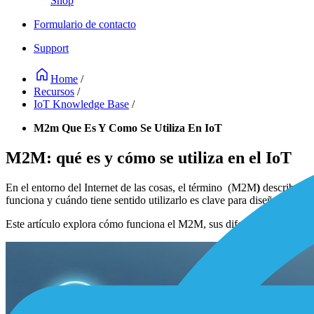
Shop
Formulario de contacto
Support
Home
/
Recursos
/
IoT Knowledge Base
/
M2m Que Es Y Como Se Utiliza En IoT
M2M: qué es y cómo se utiliza en el IoT
En el entorno del Internet de las cosas, el término (M2M
)
describe la
funciona y cuándo tiene sentido utilizarlo es clave para diseñar soluci
Este artículo explora cómo funciona el M2M, sus diferencias con el Io