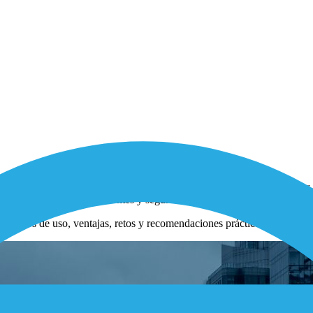
 comunicación directa entre máquinas para intercambiar datos y reali
ones de IoT robustas, eficientes y seguras.
T, casos de uso, ventajas, retos y recomendaciones prácticas para proy