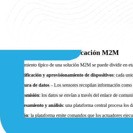
M2M, abreviatura de Machine to Machine (máquina a máquina), se refi
intercambian datos entre sí o con una plataforma central. A diferencia
respuestas en tiempo real que optimicen los procesos operativos.
El M2M forma parte del ecosistema del IoT y, en muchos proyectos, si
celulares,
LPWAN
, Wi-Fi, Bluetooth, RFID y redes privadas. En proy
opción debido a su equilibrio entre eficiencia energética y cobertura.
Cómo funciona la comunicación M2M
El funcionamiento típico de una solución M2M se puede dividir en eta
Identificación y aprovisionamiento de dispositivos
: cada uni
Captura de datos
– Los sensores recopilan información como l
Transmisión
: los datos se envían a través del enlace de comun
Procesamiento y análisis
: una plataforma central procesa los d
Acción
: la plataforma emite comandos que los actuadores ejecuta
Mantenimiento y gestión remota
: las actualizaciones de firm