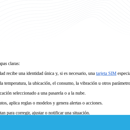
ere a los sistemas en los que dispositivos físicos conectados, como se
 de la comunicación diseñada para la interacción humana, el objetivo pr
rve como capa básica de conectividad y telemetría. Los dispositivos se
ectos industriales y de seguimiento de activos, las tecnologías celular
pas claras:
dad recibe una identidad única y, si es necesario, una
tarjeta SIM
especia
a temperatura, la ubicación, el consumo, la vibración u otros parámetro
icación seleccionado a una pasarela o a la nube.
atos, aplica reglas o modelos y genera alertas o acciones.
n para corregir, ajustar o notificar una situación.
ware, la parametrización y los diagnósticos se realizan de forma remota 