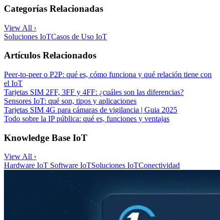
Categorías Relacionadas
View All ›
Soluciones IoT
Casos de Uso IoT
Artículos Relacionados
Peer-to-peer o P2P: qué es, cómo funciona y qué relación tiene con
el IoT
Tarjetas SIM 2FF, 3FF y 4FF: ¿cuáles son las diferencias?
Sensores IoT: qué son, tipos y aplicaciones
Tarjetas SIM 4G para cámaras de vigilancia | Guia 2025
Todo sobre la IP pública: qué es, funciones y ventajas
Knowledge Base IoT
View All ›
Hardware IoT
Software IoT
Soluciones IoT
Conectividad