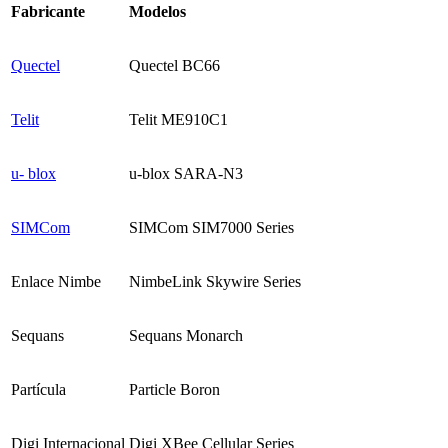
Fabricante
Modelos
Quectel
Quectel BC66
Telit
Telit ME910C1
u- blox
u-blox SARA-N3
SIMCom
SIMCom SIM7000 Series
Enlace Nimbe
NimbeLink Skywire Series
Sequans
Sequans Monarch
Partícula
Particle Boron
Digi Internacional
Digi XBee Cellular Series