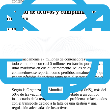
contenedores.
Seguridad de activos y cumplimiento
normativo
Desafío.
Los activos siempre son vulnerables al robo, la pérdida y el
acceso no autorizado, lo que implica riesgos financieros
sustanciales y perturbaciones operativas.
Según Transforma Insights, actualmente se utilizan
aproximadamente 17 millones de contenedores marítimos en
todo el mundo, con casi 5 millones en tránsito por diversas
rutas marítimas en cualquier momento. Miles de estos
contenedores se reportan como perdidos anualmente, lo que
genera pérdidas financieras tanto para el sector marítimo como
para el de seguros.
Según la Organización Mundial de la Salud (OMS), más del
50% de las vacunas se desperdician debido a un control
inadecuado de la temperatura y otros problemas relacionados
con el transporte debido a la falta de una gestión y una
regulación adecuadas de los activos.