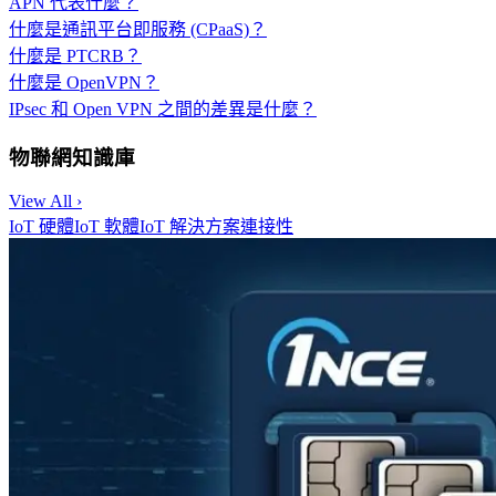
APN 代表什麼？
什麼是通訊平台即服務 (CPaaS)？
什麼是 PTCRB？
什麼是 OpenVPN？
IPsec 和 Open VPN 之間的差異是什麼？
物聯網知識庫
View All ›
IoT 硬體
IoT 軟體
IoT 解決方案
連接性