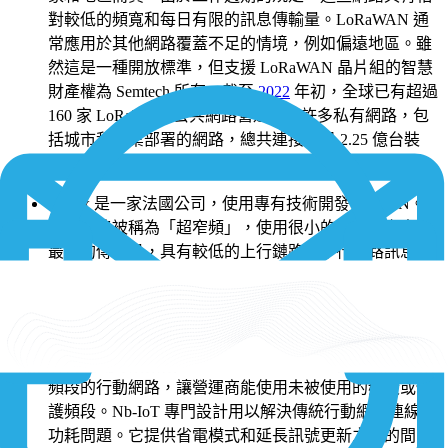
對較低的頻寬和每日有限的訊息傳輸量。LoRaWAN 通
常應用於其他網路覆蓋不足的情境，例如偏遠地區。雖
然這是一種開放標準，但支援 LoRaWAN 晶片組的智慧
財產權為 Semtech 所有。截至
2022
年初，全球已有超過
160 家 LoRaWAN 公共網路營運商和許多私有網路，包
括城市和企業部署的網路，總共連接超過 2.25 億台裝
置。
Sigfox 是一家法國公司，使用專有技術開發 LPWAN。
這些網路被稱為「超窄頻」，使用很小的頻段。它支援
最小的傳輸量，具有較低的上行鏈路和下行鏈路訊息大
小，且每日傳輸次數有限。然而，Sigfox 對於每日可傳
輸訊息的數量和大小有嚴格限制。因此，不適合需要頻
繁或大量資料傳輸的應用案例
Nb-IoT (窄頻物聯網) 是一種利用無線電頻譜內，有執照
頻段的行動網路，讓營運商能使用未被使用的頻段或保
護頻段。Nb-IoT 專門設計用以解決傳統行動網路連線的
功耗問題。它提供省電模式和延長訊號更新之間的間