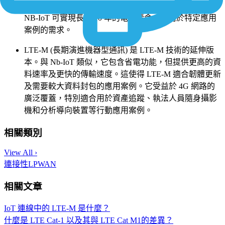
隔，使裝置能夠在一次電池充電的情況下長時間運作。
NB-IoT 可實現長達 10 年的電池壽命，適用於特定應用
案例的需求。
LTE-M (長期演進機器型通訊) 是 LTE-M 技術的延伸版
本。與 Nb-IoT 類似，它包含省電功能，但提供更高的資
料速率及更快的傳輸速度。這使得 LTE-M 適合韌體更新
及需要較大資料封包的應用案例。它受益於 4G 網路的
廣泛覆蓋，特別適合用於資產追蹤、執法人員隨身攝影
機和分析導向裝置等行動應用案例。
相關類別
View All ›
連接性
LPWAN
相關文章
IoT 連線中的 LTE-M 是什麼？
什麼是 LTE Cat-1 以及其與 LTE Cat M1的差異？