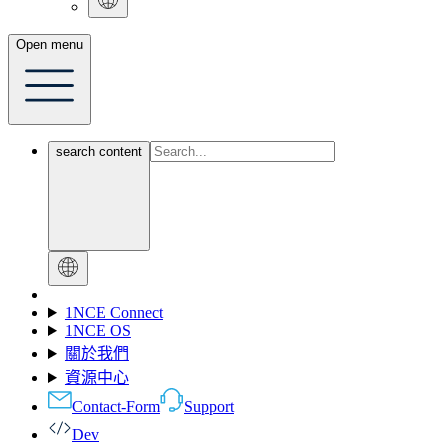
Open menu
search content
1NCE Connect
1NCE OS
關於我們
資源中心
Contact-Form
Support
Dev