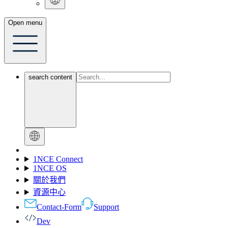
Open menu
search content
1NCE Connect
1NCE OS
關於我們
資源中心
Contact-Form
Support
Dev