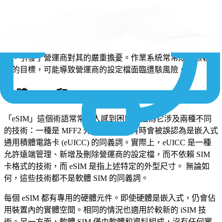
雖然取消硬體的想法看似很有吸引力，但要知道的是，對於軟
體 SIM 來說，沒有實體元件並不是唯一的考量點。將 SIM 放
入數據機或裝置的作業系統內，可能會產生新的安全漏洞。
營運商對其憑證的安全性以及使用軟體 SIM 可能降低安全
性，引發了營運商對其的嚴重擔憂。作業系統常常成為駭客攻
擊的目標，可能導致營運商的設定檔面臨遭駭風險。
軟體 SIM 和 eSIM
「eSIM」這個術語常常讓人感到困惑，因為它涉及兩種不同
的技術：一種是 MFF2 外型尺寸，而有時會被誤認為是嵌入式
通用積體電路卡 (eUICC) 的同義詞。實際上，eUICC 是一種
允許遠端管理、新增及刪除營運商的設定檔，而不依賴 SIM
卡格式的技術，而 eSIM 是指上述特定的外型尺寸。 無論如
何，這些技術都不是軟體 SIM 的同義詞。
每個 eSIM 都有專用的硬體元件。即使硬體是嵌入式，仍會佔
用裝置內的實體空間。相同的情況也適用於較新的 iSIM 技
術。另一方面，軟體 SIM 僅由軟體和資料組成，沒有任何實