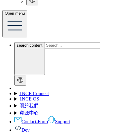
Open menu
search content
1NCE Connect
1NCE OS
關於我們
資源中心
Contact-Form
Support
Dev