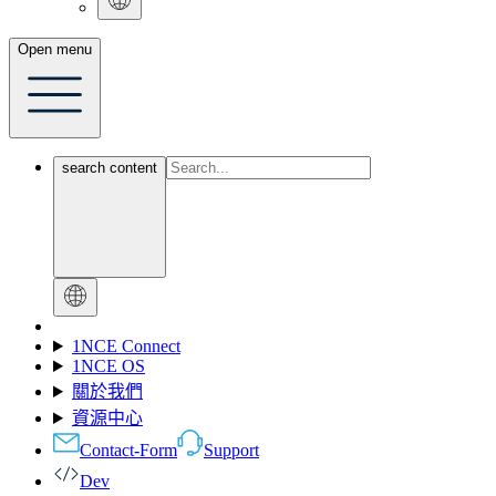
Open menu
search content
1NCE Connect
1NCE OS
關於我們
資源中心
Contact-Form
Support
Dev