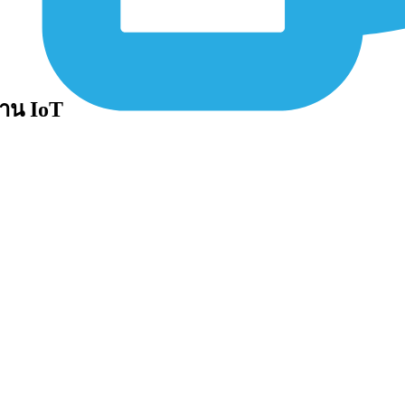
งาน IoT