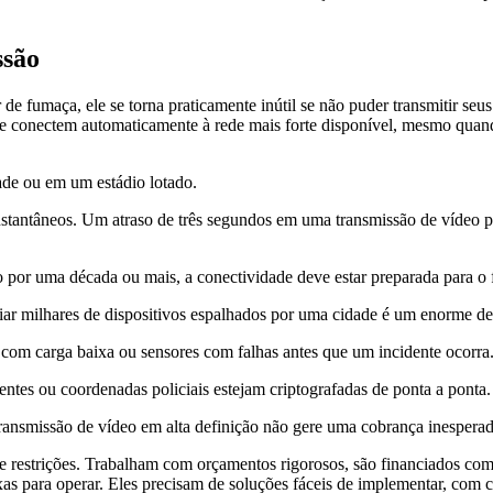
ssão
 fumaça, ele se torna praticamente inútil se não puder transmitir seus
s se conectem automaticamente à rede mais forte disponível, mesmo quan
de ou em um estádio lotado.
stantâneos. Um atraso de três segundos em uma transmissão de vídeo po
or uma década ou mais, a conectividade deve estar preparada para o f
iar milhares de dispositivos espalhados por uma cidade é um enorme des
s com carga baixa ou sensores com falhas antes que um incidente ocorra
ntes ou coordenadas policiais estejam criptografadas de ponta a ponta.
ransmissão de vídeo em alta definição não gere uma cobrança inespera
e restrições. Trabalham com orçamentos rigorosos, são financiados com
 para operar. Eles precisam de soluções fáceis de implementar, com cus