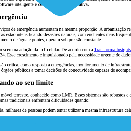
software inteligente e conectividade sempre ativa.
mergência
rviços de emergência aumentam na mesma proporção. A urbanização re
as estão intensificando desastres naturais, com enchentes mais freque
ecimento de água e pontes, operam sob pressão constante.
 crescem na adoção da IoT celular. De acordo com a
Transforma Insights
34. Esse crescimento é impulsionado pela necessidade urgente de dados 
ão crítica, como resposta a emergências, monitoramento de infraestrutur
s órgãos públicos a tomar decisões de conectividade capazes de acompan
ando ao seu limite
o móvel terrestre, conhecido como LMR. Esses sistemas são robustos e 
emas tradicionais enfrentam dificuldades quando:
la, milhares de pessoas podem tentar utilizar a mesma infraestrutura c
médicas utilizam sistemas distintos, compartilhar vídeo ao vivo ou loc
ma ser uma das primeiras a falhar. Se houver interrupção de energia lo