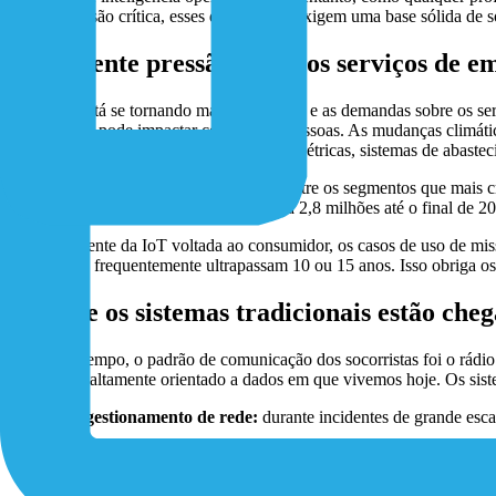
reais de missão crítica, esses dispositivos exigem uma base sólida de 
A crescente pressão sobre os serviços de e
O mundo está se tornando mais complexo, e as demandas sobre os se
apartamento pode impactar centenas de pessoas. As mudanças climátic
infraestruturas envelhecidas, como redes elétricas, sistemas de abast
Os serviços de segurança pública estão entre os segmentos que mais
de 1,3 milhão de conexões em 2024 para 2,8 milhões até o final de 20
Diferentemente da IoT voltada ao consumidor, os casos de uso de miss
de vida que frequentemente ultrapassam 10 ou 15 anos. Isso obriga o
Por que os sistemas tradicionais estão cheg
Por muito tempo, o padrão de comunicação dos socorristas foi o rádi
o ambiente altamente orientado a dados em que vivemos hoje. Os sist
Congestionamento de rede:
durante incidentes de grande esca
Falta de interoperabilidade:
se polícia, bombeiros e equipes 
Falhas de infraestrutura:
em desastres, a infraestrutura costu