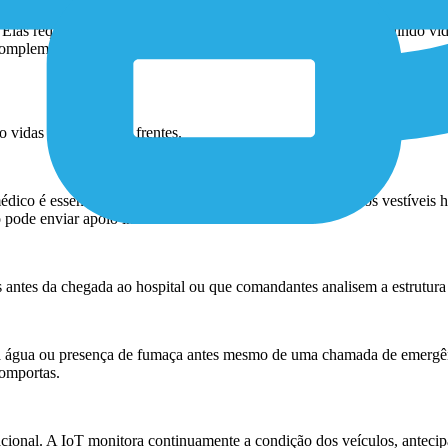
s requerem consciência situacional baseada em dados, incluindo vídeo 
complementa com inteligência adicional.
 vidas em diferentes frentes.
édico é essencial para a segurança operacional. Dispositivos vestíveis 
o pode enviar apoio imediatamente.
s antes da chegada ao hospital ou que comandantes analisem a estrutura
a água ou presença de fumaça antes mesmo de uma chamada de emergên
comportas.
ional. A IoT monitora continuamente a condição dos veículos, antecip