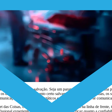
e torna uma tábua de salvação. Seja um paramédico atendendo a uma p
os dados certos no momento certo salvam vidas. Durante décadas, os so
municação por voz, mapas estáticos e plataformas que não se comunica
et das Coisas, ou IoT, está redefinindo as operações na linha de frente
ssional experiente sabe, uma ferramenta é tão eficaz quanto a confiabil