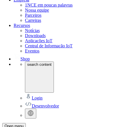
1NCE em poucas palavras
Nossa equipe
Parceiros
Carreiras
Recursos
Notícias
Downloads
Aplicações IoT
Central de Informação IoT
Eventos
Shop
search content
Login
Desenvolvedor
Open menu