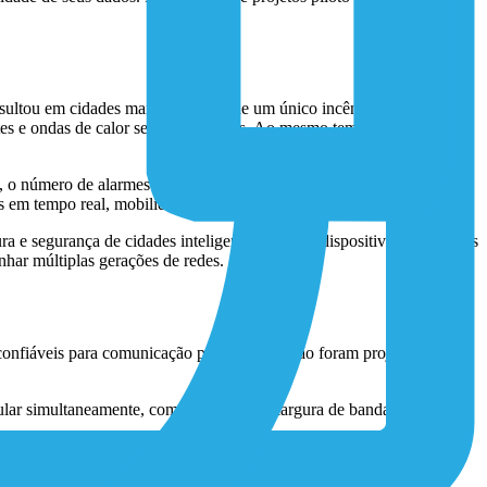
sultou em cidades mais densas, onde um único incêndio em um
ntes e ondas de calor sem precedentes. Ao mesmo tempo,
, o número de alarmes e monitores públicos conectados deve crescer
em tempo real, mobilidade e resiliência.
a e segurança de cidades inteligentes, exigem dispositivos com ciclos
har múltiplas gerações de redes.
confiáveis para comunicação por voz, mas não foram projetados para
elular simultaneamente, comprometendo a largura de banda.
alização GPS em tempo real torna-se tecnicamente complexo.
cal, os sistemas de comunicação precisam continuar operando.