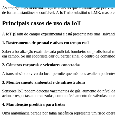
As emergências modernas exigem mais do que comunicação por voz. Ela
de forma instantânea e confiável. A IoT não substitui o LMR, mas o 
Principais casos de uso da IoT
A IoT já saiu do campo experimental e está presente nas ruas, salvando
1. Rastreamento de pessoal e ativos em tempo real
Saber a localização exata de cada policial, bombeiro ou profissional m
em campo. Se um socorrista cair ou perder sinal, o centro de comand
2.
Câmeras corporais e veiculares conectadas
A transmissão ao vivo do local permite que médicos avaliem paciente
3. Monitoramento ambiental e de infraestrutura
Sensores IoT podem detectar vazamentos de gás, aumento do nível d
acionar respostas automatizadas, como o fechamento de válvulas ou 
4. Manutenção preditiva para frotas
Uma ambulância parada por falha mecânica representa um risco operac