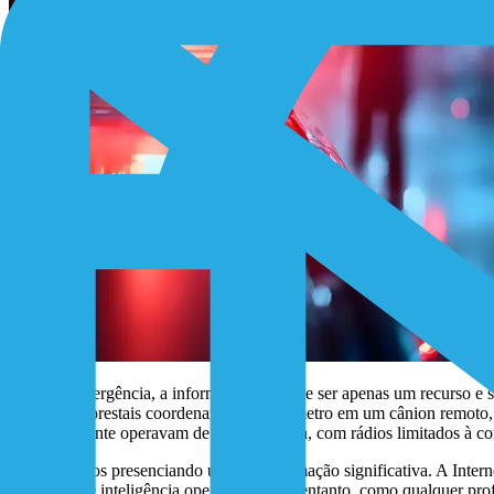
Em uma emergência, a informação deixa de ser apenas um recurso e s
incêndios florestais coordenando um perímetro em um cânion remoto, 
frequentemente operavam de forma isolada, com rádios limitados à co
Hoje, estamos presenciando uma transformação significativa. A Intern
contínuas de inteligência operacional. No entanto, como qualquer profi