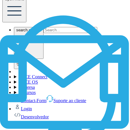
search content
1NCE Connect
1NCE OS
Empresa
Recursos
Contact-Form
Suporte ao cliente
Login
Desenvolvedor
Shop