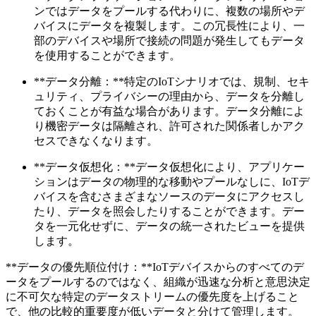
ンではデータをプールする代わりに、複数の場所やデ
バイスにデータを複製します。この冗長性により、一
部のデバイスや場所で接続の問題が発生してもデータ
を使用することができます。
**データ分離：**特定のIoTシナリオでは、規制、セキ
ュリティ、プライバシーの理由から、データを分離し
ておくことが有益な場合があります。データ分離によ
り機密データは隔離され、許可された関係者しかアク
セスできなくなります。
**データ仮想化：**データ仮想化により、アプリケー
ションはデータの物理的な移動やプールなしに、IoTデ
バイスを含むさまざまなソースのデータにアクセスし
たり、データを照会したりすることができます。デー
タを一元化せずに、データの統一されたビューを提供
します。
**データの優先順位付け：**IoTデバイスからのすべてのデ
ータをプールするのではなく、組織が迅速な分析と意思決定
に不可欠な特定のデータストリームの優先度を上げること
で、他の比較的重要度が低いデータと分けて管理します。