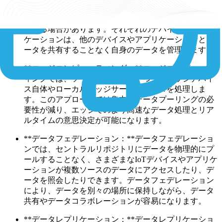
**個別データ管理：**IoTデバイスとアプリケーション
がデータプーリングを必要とせず、データを個別に処
理する場合があります。それぞれのデバイスやアプリ
ケーションは、他のデバイスやアプリケーションとデ
ータを共有することなく自身のデータを管理します。
**エッジコンピューティング：**エッジコンピューテ
ィングでは、ソースに近い場所、つまりエッジデバイ
ス自体やローカルエッジサーバでデータを処理しま
す。このアプローチでは集中型データプーリングの必
要性が減り、エッジでのより高速なデータ処理とリア
ルタイムの意思決定が可能になります。
**データフェデレーション：**データフェデレーショ
ンでは、セントラルリポジトリにデータを物理的にプ
ールすることなく、さまざまなIoTデバイスやアプリケ
ーションが複数ソースのデータにアクセスしたり、デ
ータを照会したりできます。データフェデレーション
により、データを別々の場所に保持しながら、データ
共有やデータコラボレーションが容易になります。
**データレプリケーション：**データレプリケーショ