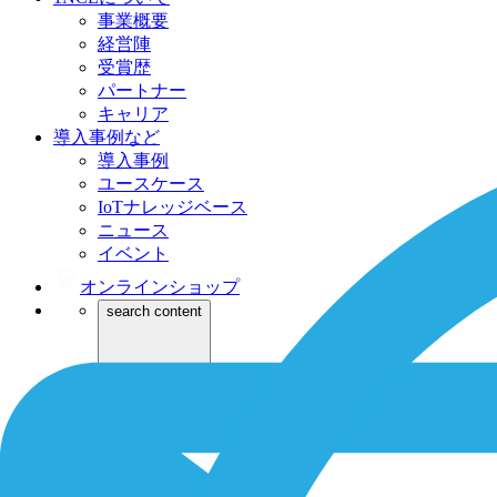
事業概要
経営陣
受賞歴
パートナー
キャリア
導入事例など
導入事例
ユースケース
IoTナレッジベース
ニュース
イベント
オンラインショップ
search content
Dev
ログイン