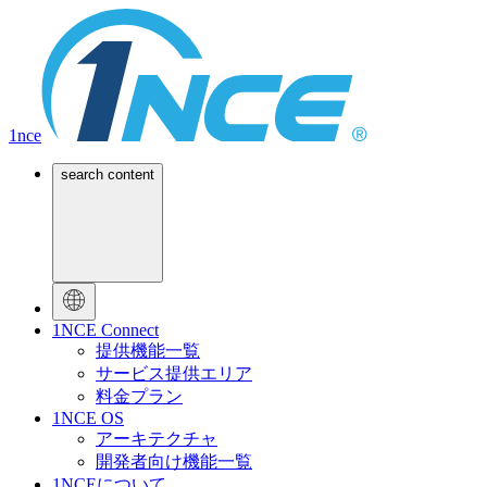
1nce
search content
1NCE Connect
提供機能一覧
サービス提供エリア
料金プラン
1NCE OS
アーキテクチャ
開発者向け機能一覧
1NCEについて