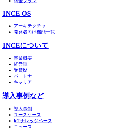
料金プラン
1NCE OS
アーキテクチャ
開発者向け機能一覧
1NCEについて
事業概要
経営陣
受賞歴
パートナー
キャリア
導入事例など
導入事例
ユースケース
IoTナレッジベース
ニュース