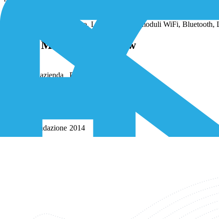
I moduli IoT di Pycom sono particolarmente popolari nel Regno Unito, 
nell’elettronica di consumo. L’azienda offre moduli WiFi, Bluetooth,
Pycom Modules Overview
Nome dell’azienda
Pycom Ltd
Tipo di azienda
Privata
Anno di fondazione
2014
Fondatori/Direzione
Bettina Slater, Daniel Campora, e Fred de Haro 
Sede
Monaco di Baviera, Germania
Dipendenti
50