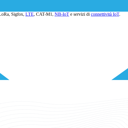
come dimostra l’elevata quota di clienti 1NCE che utilizzano i suoi pro
 LoRa, Sigfox,
LTE
, CAT-M1,
NB-IoT
e servizi di
connettività IoT
.
(Fondatori)