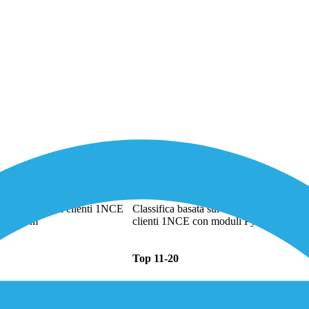
Ranking di implementazione
a percentuale di clienti 1NCE
Classifica basata sul numero di endpoint
uli Pycom
clienti 1NCE con moduli Pycom
Top 11-20
stato recentemente acquisito da Season Group. Secondo le ricerche di 1