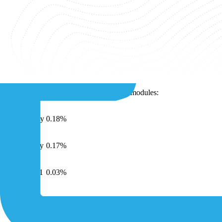
Fatturato annuo
$5m
Sito web
https://pycom.io/
Moduli Pycom più popolari
Share of 1NCE customers using Pycom modules:
Pycom FiPy
0.18%
Pycom GPy
0.17%
Pycom G01
0.03%
Informazioni sui clienti 1NCE riguardo a