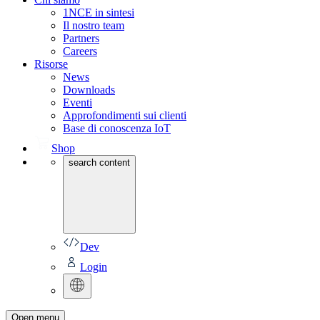
1NCE in sintesi
Il nostro team
Partners
Careers
Risorse
News
Downloads
Eventi
Approfondimenti sui clienti
Base di conoscenza IoT
Shop
search content
Dev
Login
Open menu