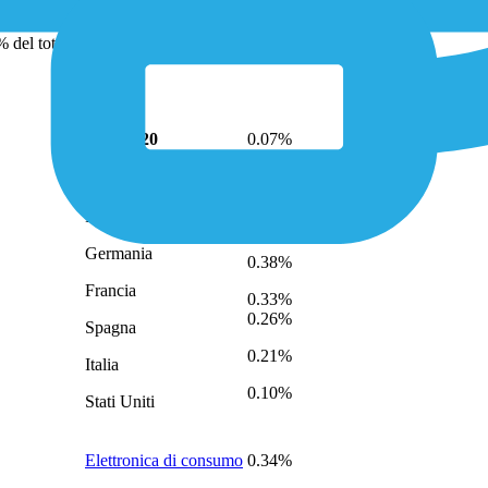
Top 10
 del totale)
(0.33%)
79
Top 11-20
0.07%
Regno Unito
0.97%
Germania
0.38%
Francia
0.33%
0.26%
Spagna
0.21%
Italia
0.10%
Stati Uniti
Elettronica di consumo
0.34%