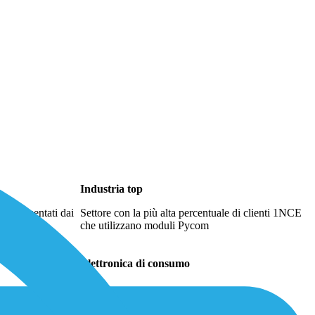
Industria top
 implementati dai
Settore con la più alta percentuale di clienti 1NCE
che utilizzano moduli Pycom
Elettronica di consumo
NCE, Pycom è tra i primi 10 fornitori mondiali di moduli IoT per