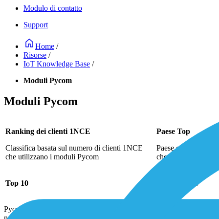
Modulo di contatto
Support
Home
/
Risorse
/
IoT Knowledge Base
/
Moduli Pycom
Moduli Pycom
Ranking dei clienti 1NCE
Paese Top
Classifica basata sul numero di clienti 1NCE
Paese con la più alt
che utilizzano i moduli Pycom
che utilizzano mod
Top 10
Regno Unito
Pycom, un fornitore cinese di moduli IoT per applicazioni globali, è 
numero di clienti.