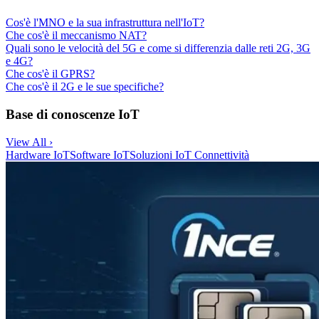
Cos'è l'MNO e la sua infrastruttura nell'IoT?
Che cos'è il meccanismo NAT?
Quali sono le velocità del 5G e come si differenzia dalle reti 2G, 3G
e 4G?
Che cos'è il GPRS?
Che cos'è il 2G e le sue specifiche?
Base di conoscenze IoT
View All ›
Hardware IoT
Software IoT
Soluzioni IoT
Connettività