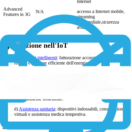
Internet
Advanced
accesso a Internet mobile,
N/A
Features in 3G
streaming
multimediale,sicurezza
avanzata
Applicazione nell'IoT
a)
Contatori intelligenti
: fatturazione accurata, monitoraggio
remoto e gestione efficiente dell'energia.
b) Tracciabilità delle risorse: operazioni
logistiche
, catene di
fornitura.
c)
Monitoraggio ambientale
: monitoraggio dei livelli di
inquinamento, ottimizzazione dell'uso delle risorse e garanzia
di un ambiente sostenibile.
d)
Assistenza sanitaria
: dispositivi indossabili, consultazioni
virtuali e assistenza medica tempestiva.
Struttura e funzionalità del 3G