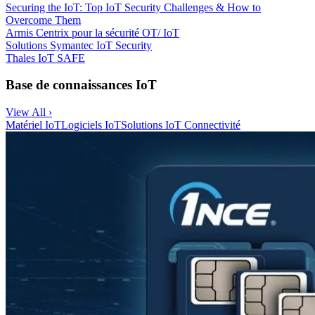
Securing the IoT: Top IoT Security Challenges & How to
Overcome Them
Armis Centrix pour la sécurité OT/ IoT
Solutions Symantec IoT Security
Thales IoT SAFE
Base de connaissances IoT
View All ›
Matériel IoT
Logiciels IoT
Solutions IoT
Connectivité