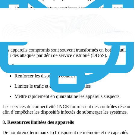
Utiliser des logiciels ou systèmes d’exploitation IoT pour
unifier les comportements
1NCE contribue à réduire la fragmentation, garantissant des
protections cohérentes sur différents matériels.
7. Dispositifs IoT dans les réseaux de zombies et attaques DDoS
Les appareils compromis sont souvent transformés en botnets utilisés
pour des attaques par déni de service distribué (DDoS).
Solutions :
Renforcer les dispositifs contre l’exploitation
Limiter le trafic et détecter les anomalies
Mettre rapidement en quarantaine les appareils suspects
Les services de connectivité 1NCE fournissent des contrôles réseau
afin d’empêcher les dispositifs infectés de submerger les systèmes.
8. Ressources limitées des appareils
De nombreux terminaux IoT disposent de mémoire et de capacités