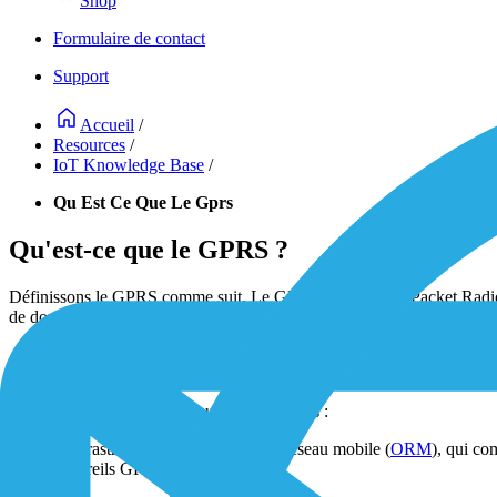
Shop
Formulaire de contact
Support
Accueil
/
Resources
/
IoT Knowledge Base
/
Qu Est Ce Que Le Gprs
Qu'est-ce que le GPRS ?
Définissons le GPRS comme suit. Le GPRS, ou General Packet Radio Ser
de données par paquets plus petits que les circuits dédiés des générat
Quels sont les principaux éléments constit
Le GPRS se compose de deux éléments clés :
L'infrastructure de l'opérateur de réseau mobile (
ORM
), qui co
appareils GPRS et l'internet.