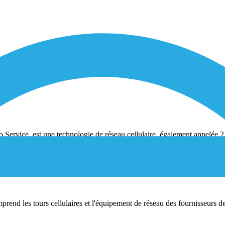
vice, est une technologie de réseau cellulaire, également appelée 2,5G
ions précédentes. Cela crée une connectivité permanente pour les appare
utifs du GPRS ?
mprend les tours cellulaires et l'équipement de réseau des fournisseurs d