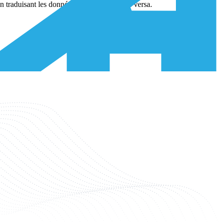
en traduisant les données en paquets et vice versa.
itation du réseau.
 repose sur une
carte SIM
GPRS insérée dans l'appareil.
ressage et la charge utile réelle des données.
ination.