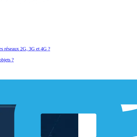
 les réseaux 2G, 3G et 4G ?
objets ?