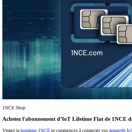
1NCE Shop
Achetez l'abonnement d’
IoT Lifetime Flat
de 1NCE dè
Visitez la
boutique 1NCE
et commencez à connecter vos
appareils Io