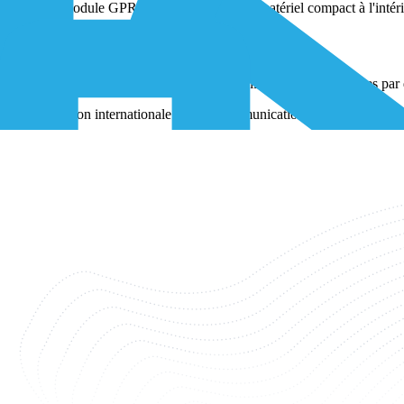
Le module GPRS, qui est un élément matériel compact à l'intér
Quelles sont les normes GPRS ?
Le GPRS implique des spécifications techniques qui sont établies par 
L'Union internationale des télécommunications (UIT) fournit 
Le 3GPP (3rd Generation Partnership Project) fournit les détails
Comment fonctionne le GPRS
Étape 1. Transfert de données.
Équipé d'un module GPRS, un 
Étape 2. Création de paquets.
Le module GPRS décompose les d
Étape 3. Accès au réseau.
La connexion entre le réseau cellula
Étape 4. Livraison des paquets.
Le module transmet les paquets
Étape 5. Routage du réseau.
L'infrastructure MNO achemine le
Étape 6. Réception des données.
L'appareil destinataire reçoi
Catégories connexes