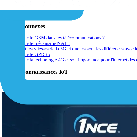
View All ›
Connectivité
Réseaux cellulaires
Articles connexes
Qu'est-ce que le GSM dans les télécommunications ?
Qu'est-ce que le mécanisme NAT ?
Quelles sont les vitesses de la 5G et quelles sont les différences avec
Qu'est-ce que le GPRS ?
Qu'est-ce que la technologie 4G et son importance pour l'internet des 
Base de connaissances IoT
View All ›
Matériel IoT
Logiciels IoT
Solutions IoT
Connectivité