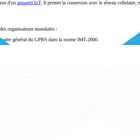
ieur d'un
appareil IoT
. Il permet la connexion avec le réseau cellulaire, 
des organisations mondiales :
le cadre général du GPRS dans la norme IMT-2000.
 techniques des protocoles de l'interface aérienne du GPRS et de l'explo
appareil IoT collecte des données pour les envoyer. Le module GPRS
onnées en paquets plus petits, chacun contenant des informations d'ad
ire et le module est établie et exploitée par le MNO.
 sur le réseau cellulaire par le biais de fréquences radio.
s paquets de données via le réseau en fonction de leur adresse de dest
t les paquets et les réassemble en données originales.