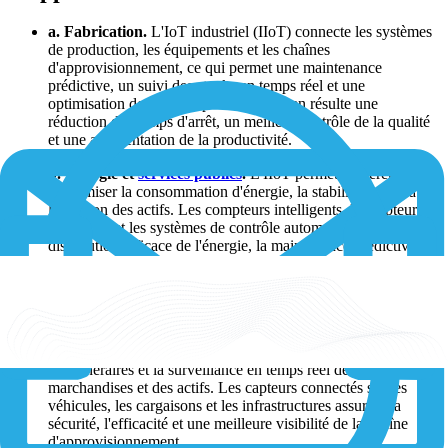
a. Fabrication.
L'IoT industriel (IIoT) connecte les systèmes
de production, les équipements et les chaînes
d'approvisionnement, ce qui permet une maintenance
prédictive, un suivi des stocks en temps réel et une
optimisation des flux de production. Il en résulte une
réduction des temps d'arrêt, un meilleur contrôle de la qualité
et une augmentation de la productivité.
b. Énergie et
services publics
.
L'IIoT permet de gérer et
d'optimiser la consommation d'énergie, la stabilité du réseau et
la gestion des actifs. Les compteurs intelligents, les capteurs
connectés et les systèmes de contrôle automatisés facilitent la
distribution efficace de l'énergie, la maintenance prédictive
des infrastructures et l'intégration des sources d'énergie
renouvelables.
c.
Transport et logistique
. L'IIoT est largement mis en
œuvre dans le secteur des transports et de la logistique,
permettant une gestion intelligente de la flotte, l'optimisation
des itinéraires et la surveillance en temps réel des
marchandises et des actifs. Les capteurs connectés sur les
véhicules, les cargaisons et les infrastructures assurent la
sécurité, l'efficacité et une meilleure visibilité de la chaîne
d'approvisionnement.