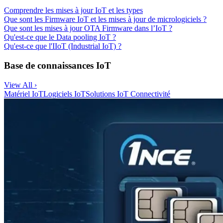
Comprendre les mises à jour IoT et les types
Que sont les Firmware IoT et les mises à jour de micrologiciels ?
Que sont les mises à jour OTA Firmware dans l’IoT ?
Qu'est-ce que le Data pooling IoT ?
Qu'est-ce que l'IIoT (Industrial IoT) ?
Base de connaissances IoT
View All ›
Matériel IoT
Logiciels IoT
Solutions IoT
Connectivité