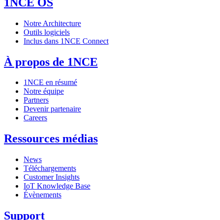
1NCE OS
Notre Architecture
Outils logiciels
Inclus dans 1NCE Connect
À propos de 1NCE
1NCE en résumé
Notre équipe
Partners
Devenir partenaire
Careers
Ressources médias
News
Téléchargements
Customer Insights
IoT Knowledge Base
Évènements
Support