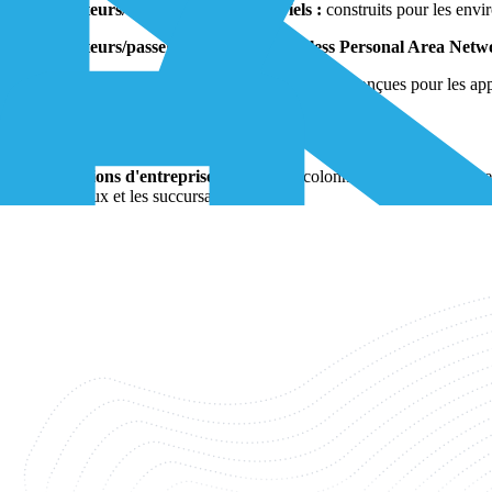
Routeurs/Gateways IoT industriels :
construits pour les envir
Routeurs/passerelles WPAN (Wireless Personal Area Netwo
Passerelles IoT pour villes intelligentes :
conçues pour les appl
Applications de Cisco Gateways
Solutions d'entreprise :
servent de colonne vertébrale aux rés
bureaux et les succursales.
Télécommunications :
gérer l'énorme quantité de trafic de donn
Villes intelligentes
:
permettre l'interconnexion de divers apparei
Série de Cisco Gateways
Les séries de passerelles Cisco comprennent :
Les routeurs/passerelles industriels WPAN de la série Cisco
comme Zigbee et LoWPAN.
Cisco Kinetic for Cities IoT Gateways :
comprend des passerell