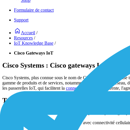
Shop
Formulaire de contact
Support
Accueil
/
Resources
/
IoT Knowledge Base
/
Cisco Gateways IoT
Cisco Systems : Cisco gateways IoT
Cisco Systems, plus connue sous le nom de Cisco, est une entreprise te
gamme de produits et de services, notamment du matériel de réseau, des 
les passerelles IoT, qui facilitent la
connectivité IoT
transparente, l'agr
Types de Cisco Gateways
Le portefeuille de passerelles Cisco peut être représenté par les groupe
Routeurs/gateways IoT compacts :
avec connectivité cellulai