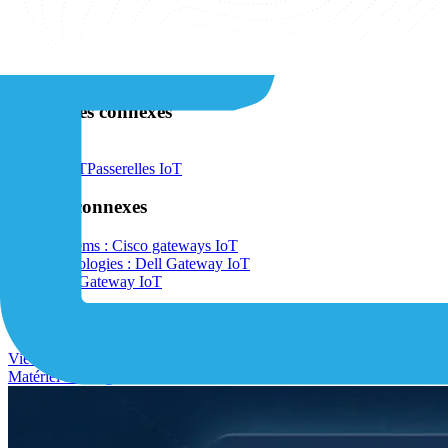
Portée mondiale
L'influence de CISCO s'étend à l'échelle mondiale, avec ses solution
Pacifique et au-delà.
Catégories connexes
View All ›
Matériel IoT
Passerelles IoT
Articles connexes
Cisco Systems : Cisco gateways IoT
Dell Technologies : Dell Gateway IoT
NetComm Gateway IoT
Base de connaissances IoT
View All ›
Matériel IoT
Logiciels IoT
Solutions IoT
Connectivité