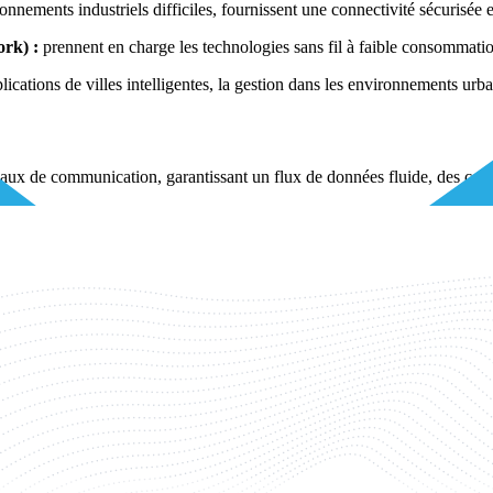
onnements industriels difficiles, fournissent une connectivité sécurisée et
rk) :
prennent en charge les technologies sans fil à faible consomm
ications de villes intelligentes, la gestion dans les environnements urba
eaux de communication, garantissant un flux de données fluide, des con
ées, en veillant à ce que les appels téléphoniques, les textes et la connec
ls IoT, des feux de circulation intelligents aux systèmes de gestion des
 500 :
conçus pour la connectivité des réseaux personnels sans fil (WPA
es et des capteurs adaptés aux applications des villes intelligentes.