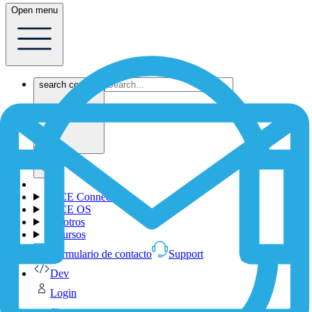
Open menu
search content
1NCE Connect
1NCE OS
Nosotros
Recursos
Formulario de contacto
Support
Dev
Login