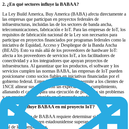
2. ¿En qué sectores influye la BABAA?
La Ley Build America, Buy America (BABA) afecta directamente a
las empresas que participan en proyectos federales de
infraestructuras, incluidas las de los sectores de banda ancha,
telecomunicaciones, fabricación e IoT. Para las empresas de IoT, los
requisitos de fabricación nacional de la Ley son necesarios para
participar en proyectos financiados por programas federales como la
iniciativa de Equidad, Acceso y Despliegue de la Banda Ancha
(BEAD). Esto va más allá de los proveedores de hardware IoT:
afecta a los proveedores de servicios IoT, a los facilitadores de
conectividad y a los integradores que apoyan proyectos de
infraestructura. Al garantizar que los productos, el software y los
servicios cumplen las normas BABA, las empresas de IoT pueden
posicionarse como socios fiables en iniciativas financiadas por el
gobierno federal. Entender estos requisitos permite a los clientes de
1NCE alinear sus ofertas con las expectativas de cumplimiento,
allanando el camino para una ejecución de proyectos sin problemas
y un crecimiento sostenido en el mercado estadounidense.
3. ¿Dónde influye BABAA en mi proyecto IoT?
El cumplimiento de BABAA requiere determinar si los
componentes de origen estadounidense superan el 55% del coste
total de los componentes.