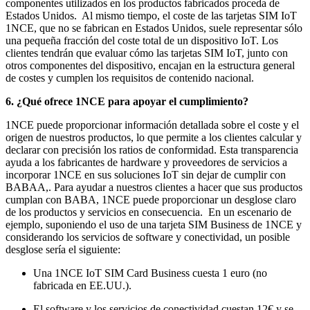
componentes utilizados en los productos fabricados proceda de
Estados Unidos. Al mismo tiempo, el coste de las tarjetas SIM IoT
1NCE, que no se fabrican en Estados Unidos, suele representar sólo
una pequeña fracción del coste total de un dispositivo IoT. Los
clientes tendrán que evaluar cómo las tarjetas SIM IoT, junto con
otros componentes del dispositivo, encajan en la estructura general
de costes y cumplen los requisitos de contenido nacional.
6. ¿Qué ofrece 1NCE para apoyar el cumplimiento?
1NCE puede proporcionar información detallada sobre el coste y el
origen de nuestros productos, lo que permite a los clientes calcular y
declarar con precisión los ratios de conformidad. Esta transparencia
ayuda a los fabricantes de hardware y proveedores de servicios a
incorporar 1NCE en sus soluciones IoT sin dejar de cumplir con
BABAA,. Para ayudar a nuestros clientes a hacer que sus productos
cumplan con BABA, 1NCE puede proporcionar un desglose claro
de los productos y servicios en consecuencia. En un escenario de
ejemplo, suponiendo el uso de una tarjeta SIM Business de 1NCE y
considerando los servicios de software y conectividad, un posible
desglose sería el siguiente:
Una 1NCE IoT SIM Card Business cuesta 1 euro (no
fabricada en EE.UU.).
El software y los servicios de conectividad cuestan 12€ y se