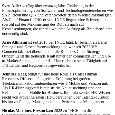
Sven Adler
verfügt über zwanzig Jahre Erfahrung in der
Finanzoptimierung von Software- und Technologieunternehmen wie
SAP, Ricoh und Qlik und verantwortete deren Wachstumsstrategien.
Als Chief Financial Officer von 1NCE liegen seine Schwerpunkte
sowohl auf der Maximierung des ROI als auch auf
Kostensenkungen, die für den weiteren Aufstieg als Branchenführer
notwendig sind.
Arne Aßmann
ist seit 2018 bei 1NCE tätig. Er begann als Leiter
Strategie und Geschäftsentwicklung und war seit 2022 VP
Commercial. Jetzt übernimmt er die Rolle des Chief Strategy
Officer. Er ist die treibende Kraft hinter der kommerziellen und Go-
to-Market-Strategie, mit der das Unternehmen seine Tätigkeit auf
173 Länder und Regionen ausgeweitet hat.
Jennifer Haag
bringt für ihre neue Rolle als Chief Human
Resources Officer umfangreiche Erfahrung bei großen
Telekommunikationsunternehmen wie T-Mobile und Verizon mit.
Als HR-Führungskraft leitete sie die Neuausrichtung und den
Relaunch von T-Mobile for Business. Ihr umfassendes HR-Wissen
reicht von großangelegten HR-Operationen über Talentakquisition
bis hin zu Change Management und Performance Management.
Nicolas Martinez-Fresno
kam 2022 zu 1NCE, um die