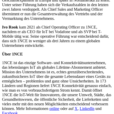
Geschäftsexpansion in Europa und später in Nordamerika zu leiten.
Unter seiner Führung haben sich die Verkaufszahlen in den letzten
zwei Jahren verdoppelt. Als Chief Sales and Marketing Officer
übernimmt er nun die Gesamtverwaltung des Vertriebs und der
Vermarktung des Unternehmens.
Ivo Rook
kam 2021 als Chief Operating Officer zu 1NCE,
nachdem er als CEO für IoT bei Vodafone und als SVP bei T-
Mobile tätig war. Seine operative Führung war entscheidend dafür,
dass sich 1NCE in weniger als drei Jahren zu einem globalen
Unternehmen entwickelte.
Über 1NCE
1NCE ist das einzige Software- und Konnektivitätsunternehmen,
das lebenslanges IoT als globales Lifetime-Abonnement anbietet.
Mission des Unternehmens ist es, echtes grenzüberschreitendes,
zukunftssicheres IoT über die gesamte Lebensdauer eines Geräts zu
ermöglichen – problemlos und ganz ohne Unsicherheiten. In 173
Ländern und Regionen liefert 1NCE Konnektivität genauso einfach,
wie man es von verbrauchsfertigem Strom kennt. Damit öffnet
1NCE die IoT-Welt für Innovatoren, die unsere Umwelt, Städte, das
Gesundheitswesen, die öffentliche Sicherheit, die Lieferketten und
vieles mehr mit den neuen Möglichkeiten entscheidend verbessern
können. Mehr Informationen
online
oder auf
X
,
LinkedIn
und
Facebook
.