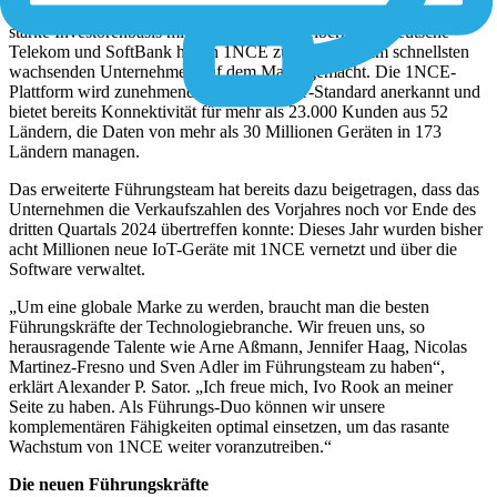
Das einzigartige Geschäftsmodell des Unternehmens und seine
starke Investorenbasis mit großen Netzbetreibern wie Deutsche
Telekom und SoftBank haben 1NCE zu einem der am schnellsten
wachsenden Unternehmen auf dem Markt gemacht. Die 1NCE-
Plattform wird zunehmend als globaler IoT-Standard anerkannt und
bietet bereits Konnektivität für mehr als 23.000 Kunden aus 52
Ländern, die Daten von mehr als 30 Millionen Geräten in 173
Ländern managen.
Das erweiterte Führungsteam hat bereits dazu beigetragen, dass das
Unternehmen die Verkaufszahlen des Vorjahres noch vor Ende des
dritten Quartals 2024 übertreffen konnte: Dieses Jahr wurden bisher
acht Millionen neue IoT-Geräte mit 1NCE vernetzt und über die
Software verwaltet.
„Um eine globale Marke zu werden, braucht man die besten
Führungskräfte der Technologiebranche. Wir freuen uns, so
herausragende Talente wie Arne Aßmann, Jennifer Haag, Nicolas
Martinez-Fresno und Sven Adler im Führungsteam zu haben“,
erklärt Alexander P. Sator. „Ich freue mich, Ivo Rook an meiner
Seite zu haben. Als Führungs-Duo können wir unsere
komplementären Fähigkeiten optimal einsetzen, um das rasante
Wachstum von 1NCE weiter voranzutreiben.“
Die neuen Führungskräfte