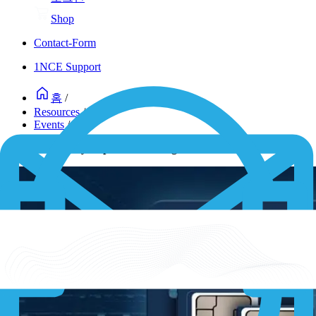
Shop
Contact-Form
1NCE Support
홈
/
Resources
/
Events
/
Smart City Expo World Congress