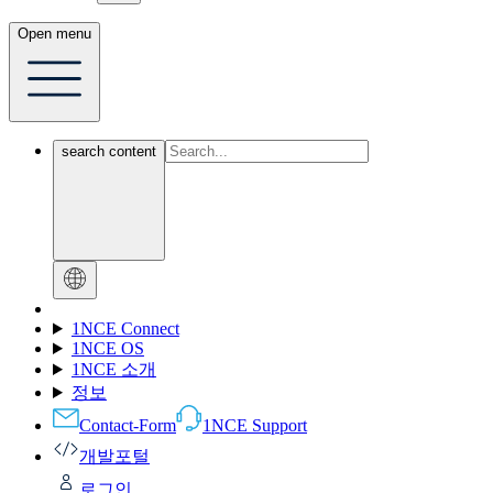
Open menu
search content
1NCE Connect
1NCE OS
1NCE 소개
정보
Contact-Form
1NCE Support
개발포털
로그인