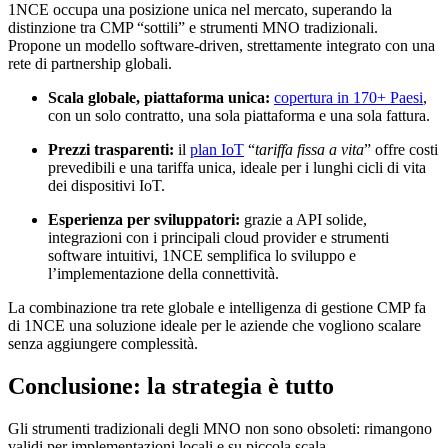
1NCE occupa una posizione unica nel mercato, superando la
distinzione tra CMP “sottili” e strumenti MNO tradizionali.
Propone un modello software-driven, strettamente integrato con una
rete di partnership globali.
Scala globale, piattaforma unica:
copertura in
170+
Paesi
,
con un solo contratto, una sola piattaforma e una sola fattura.
Prezzi trasparenti:
il
plan IoT
“
tariffa fissa a vita
” offre costi
prevedibili e una tariffa unica, ideale per i lunghi cicli di vita
dei dispositivi IoT.
Esperienza per sviluppatori:
grazie a API solide,
integrazioni con i principali cloud provider e strumenti
software intuitivi, 1NCE semplifica lo sviluppo e
l’implementazione della connettività.
La combinazione tra rete globale e intelligenza di gestione CMP fa
di 1NCE una soluzione ideale per le aziende che vogliono scalare
senza aggiungere complessità.
Conclusione: la strategia è tutto
Gli strumenti tradizionali degli MNO non sono obsoleti: rimangono
validi per implementazioni locali e su piccola scala.