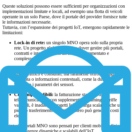
Queste soluzioni possono essere sufficienti per organizzazioni con
implementazioni limitate e locali, ad esempio una flotta di veicoli
operante in un solo Paese, dove il portale del provider fornisce tutte
le informazioni necessarie.
Tuttavia, con l’espansione dei progetti IoT, emergono rapidamente le
limitazioni:
Lock-in di rete:
un singolo MNO opera solo sulla propria
rete. Un progetto globale significa dover gestire più portali,
contratti e interfacce, con un sistema frammentato e
complesso.
Visibilità limitata:
gli strumenti tradizionali si concentrano su
dati di traffico e consumo, ma raramente offrono diagnostica
avanzata o informazioni contestuali, come la durata della
batteria o i parametri dei sensori.
Costi imprevedibili:
la fatturazione standard delle
telecomunicazioni, con supplementi di roaming e tariffe
variabili, è inadatta a progetti IoT su larga scala. Anche un
piccolo trasferimento di dati all’estero può generare costi
elevati.
In sintesi, i portali MNO sono pensati per clienti mobili tradizionali,
non per le esigenze dinamiche e scalabili dell’IoT.