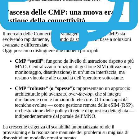
L’ascesa delle CMP: una nuova era di
gestione della connettività
Il mercato delle Connectivity Management Platform (CMP) sta
evolvendo rapidamente, passando da strumenti di base a soluzioni
avanzate e differenziate.
Oggi possiamo distinguere due modelli principali:
CMP “sottili”
: fungono da livello di astrazione rispetto a più
MNO. Centralizzano funzioni di gestione SIM (attivazione,
monitoraggio, disattivazione) in un’unica interfaccia, ma
restano vincolate alle capacità dell’operatore sottostante.
CMP “robuste” (o “spesse”)
: rappresentano un approccio
architetturale più avanzato,
over-the-top
, che si integra
direttamente con le funzioni di rete core. Offrono capacità
tecniche evolute — come gestione remota delle eSIM (RSP),
orchestrazione delle policy di rete e diagnostica dettagliata —
indipendentemente dal portale dell’MNO.
La crescente esigenza di scalabilità automatizzata rende il
provisioning e la risoluzione manuale dei problemi su migliaia di
dispositivi un modello ormai superato.