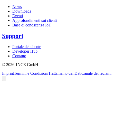
News
Downloads
Eventi
Approfondimenti sui clienti
Base di conoscenza IoT
Support
Portale del cliente
Developer Hub
Contatto
©
2026
1NCE GmbH
Imprint
Termini e Condizioni
Trattamento dei Dati
Canale dei reclami