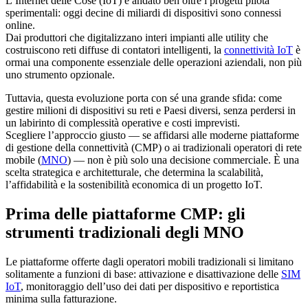
L’Internet delle Cose (IoT) è andato ben oltre i progetti pilota
sperimentali: oggi decine di miliardi di dispositivi sono connessi
online.
Dai produttori che digitalizzano interi impianti alle utility che
costruiscono reti diffuse di contatori intelligenti, la
connettività IoT
è
ormai una componente essenziale delle operazioni aziendali, non più
uno strumento opzionale.
Tuttavia, questa evoluzione porta con sé una grande sfida: come
gestire milioni di dispositivi su reti e Paesi diversi, senza perdersi in
un labirinto di complessità operative e costi imprevisti.
Scegliere l’approccio giusto — se affidarsi alle moderne piattaforme
di gestione della connettività (CMP) o ai tradizionali operatori di rete
mobile (
MNO
) — non è più solo una decisione commerciale. È una
scelta strategica e architetturale, che determina la scalabilità,
l’affidabilità e la sostenibilità economica di un progetto IoT.
Prima delle piattaforme CMP: gli
strumenti tradizionali degli MNO
Le piattaforme offerte dagli operatori mobili tradizionali si limitano
solitamente a funzioni di base: attivazione e disattivazione delle
SIM
IoT
, monitoraggio dell’uso dei dati per dispositivo e reportistica
minima sulla fatturazione.