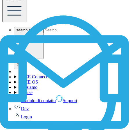
search content
1NCE Connect
1NCE OS
Chi siamo
Risorse
Modulo di contatto
Support
Dev
Login
Shop