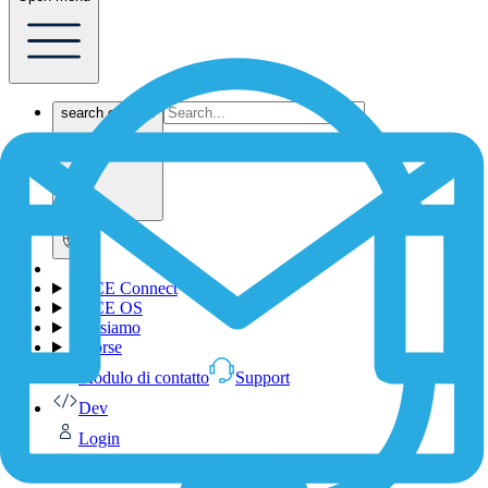
search content
1NCE Connect
1NCE OS
Chi siamo
Risorse
Modulo di contatto
Support
Dev
Login
Shop