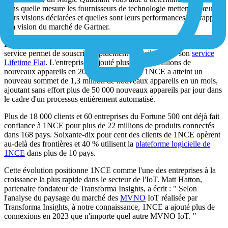
dans quelle mesure les fournisseurs de technologie mettent en œuvre
leurs visions déclarées et quelles sont leurs performances par rapport
à la vision du marché de Gartner.
La priorité accordée par 1NCE aux ventes numériques en libre-
service permet de souscrire rapidement et facilement à son
service
Lifetime Flat
. L'entreprise a ajouté plus de sept millions de
nouveaux appareils en 2023. En décembre, 1NCE a atteint un
nouveau sommet de 1,3 million de nouveaux appareils en un mois,
ajoutant sans effort plus de 50 000 nouveaux appareils par jour dans
le cadre d'un processus entièrement automatisé.
Plus de 18 000 clients et 60 entreprises du Fortune 500 ont déjà fait
confiance à 1NCE pour plus de 22 millions de produits connectés
dans 168 pays. Soixante-dix pour cent des clients de 1NCE opèrent
au-delà des frontières et 40 % utilisent la
plateforme logicielle de
1NCE
dans plus de 10 pays.
Cette évolution positionne 1NCE comme l'une des entreprises à la
croissance la plus rapide dans le secteur de l'IoT. Matt Hatton,
partenaire fondateur de Transforma Insights, a écrit : " Selon
l'analyse du paysage du marché des
MVNO
IoT réalisée par
Transforma Insights, à notre connaissance, 1NCE a ajouté plus de
connexions en 2023 que n'importe quel autre MVNO IoT. "