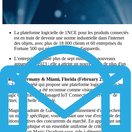
La plateforme logicielle de 1NCE pour les produits connectés
est en train de devenir une norme industrielle dans l'internet
des objets, avec plus de 18 000 clients et 60 entreprises du
Fortune 500 qui gèrent 22 millions d'appareils.
L'entreprise a ajouté plus de sept millions de nouveaux
appareils en 2023 ; elle a atteint un nouveau pic de plus d'un
million par mois.
Cologne, Germany & Miami, Florida (February 21, 2024)
–
1NCE
, une société qui propose une plateforme logicielle pour les
produits connectés, a été reconnue comme visionnaire dans le
“Magic Quadrant for Managed IoT Connectivity Services” de
Gartner, à l'échelle mondiale.
Le Magic Quadrant de Gartner est l'aboutissement d'une recherche
sur un marché spécifique, vous donnant une vue d'ensemble des
positions relatives des concurrents du marché. En appliquant un
traitement graphique et un ensemble uniforme de critères
d'évaluation, un Magic Quadrant vous aide à déterminer rapidement