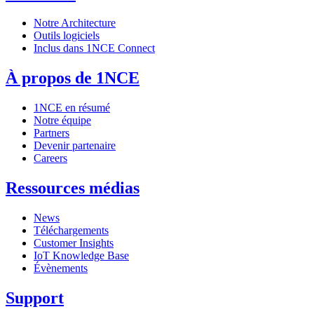
Notre Architecture
Outils logiciels
Inclus dans 1NCE Connect
À propos de 1NCE
1NCE en résumé
Notre équipe
Partners
Devenir partenaire
Careers
Ressources médias
News
Téléchargements
Customer Insights
IoT Knowledge Base
Évènements
Support