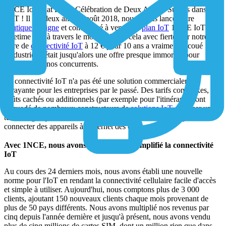
1NCE IoT Flat Rate : Célébration de Deux Ans de Succès dans
l'IoT ! Il y a deux ans, en août 2018, nous avons lancé notre
boutique en ligne
et commencé à vendre le
plan IoT
1NCE IoT
Lifetime Flat à travers le monde. Je dis cela avec fierté, car notre
offre de
connectivité IoT
à
12 €
pour 10 ans a vraiment secoué
l'industrie et était jusqu'alors une offre presque immorale pour
beaucoup de nos concurrents.
La connectivité IoT n'a pas été une solution commercialement
attrayante pour les entreprises par le passé. Des tarifs complexes, des
coûts cachés ou additionnels (par exemple pour l'itinérance) ont
dissuadé de nombreux constructeurs de
solutions IoT
d'utiliser une
technologie qui devrait être le premier choix lorsqu'il s'agit de
connecter des appareils à l'Internet des objets.
Avec 1NCE, nous avons radicalement simplifié la connectivité
IoT
Au cours des 24 derniers mois, nous avons établi une nouvelle
norme pour l'IoT en rendant la connectivité cellulaire facile d'accès
et simple à utiliser. Aujourd'hui, nous comptons plus de 3 000
clients, ajoutant 150 nouveaux clients chaque mois provenant de
plus de 50 pays différents. Nous avons multiplié nos revenus par
cinq depuis l'année dernière et jusqu'à présent, nous avons vendu
plus de cinq millions de cartes SIM, dont un million rien que dans