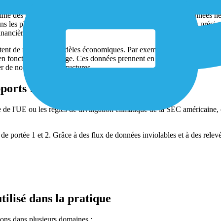
omme des unités
CVC
ou des lignes de production, fournit les données 
ons les plus rentables. Cela permet également une répartition plus préci
financière.
tent de nouveaux modèles économiques. Par exemple, les gestionnaires d
e en fonction de la charge. Ces données prennent en charge des service
r de nouvelles infrastructures.
ports ESG et de conformité
 l'UE ou les règles de divulgation climatique de la SEC américaine, ex
de portée 1 et 2. Grâce à des flux de données inviolables et à des relevé
ilisé dans la pratique
ions dans plusieurs domaines :