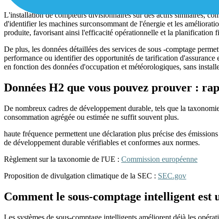
L'installation de compteurs divisionnaires sur des actifs similaires, c
d'identifier les machines surconsommant de l'énergie et les améliorati
produite, favorisant ainsi l'efficacité opérationnelle et la planification 
De plus, les données détaillées des services de sous -comptage permet
performance ou identifier des opportunités de tarification d'assuranc
en fonction des données d'occupation et météorologiques, sans installe
Données H2 que vous pouvez prouver : rap
De nombreux cadres de développement durable, tels que la taxonomie de
consommation agrégée ou estimée ne suffit souvent plus.
haute fréquence permettent une déclaration plus précise des émissions 
de développement durable vérifiables et conformes aux normes.
Règlement sur la taxonomie de l'UE :
Commission européenne
Proposition de divulgation climatique de la SEC :
SEC.gov
Comment le sous-comptage intelligent est ut
Les systèmes de sous-comptage intelligents améliorent déjà les opérat