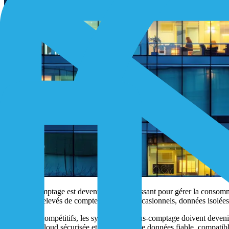
Le sous -comptage est devenu un outil puissant pour gérer la consomma
méthode – relevés de compteurs lents et occasionnels, données isolées
Pour rester compétitifs, les systèmes de sous-comptage doivent devenir 
intégration cloud sécurisée et un transfert de données fiable, compatible