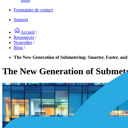
Shop
Formulaire de contact
Support
Accueil
/
Ressources
/
Nouvelles
/
Blog
/
The New Generation of Submetering: Smarter, Faster, and
The New Generation of Submeter