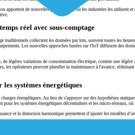
n apportent de nouvelles perspectives, où les industries les utilisent 
tive.
n temps réel avec sous-comptage
raditionnels collectent les données par lots, souvent toutes les heures o
pements. Les nouvelles approches basées sur l'IoT diffusent des donnée
ple, de légères variations de consommation électrique, comme une légèr
 les opérateurs peuvent planifier la maintenance à l'avance, réduisant a
r les systèmes énergétiques
es charges énergétiques. Au lieu de s'appuyer sur des hypothèses statiq
 pour les systèmes énergétiques décentralisés et les micro-réseaux, où 
uissance et la distorsion harmonique permettent d’ajuster les modèles d’
aux modèles commerciaux