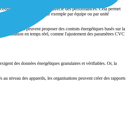
nécessaires à une comparaison directe des performances. Cela permet
se des coûts énergétiques, par exemple par équipe ou par unité
'installations peuvent proposer des contrats énergétiques basés sur la
s d'optimisation en temps réel, comme l'ajustement des paramètres CVC
igent des données énergétiques granulaires et vérifiables. Or, la
s au niveau des appareils, les organisations peuvent créer des rapports