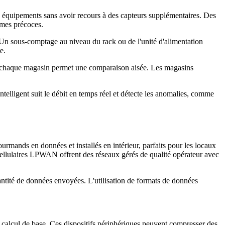
 équipements sans avoir recours à des capteurs supplémentaires. Des
èmes précoces.
 Un sous-comptage au niveau du rack ou de l'unité d'alimentation
e.
e chaque magasin permet une comparaison aisée. Les magasins
elligent suit le débit en temps réel et détecte les anomalies, comme
mands en données et installés en intérieur, parfaits pour les locaux
 cellulaires LPWAN offrent des réseaux gérés de qualité opérateur avec
uantité de données envoyées. L'utilisation de formats de données
calcul de base. Ces dispositifs périphériques peuvent compresser des