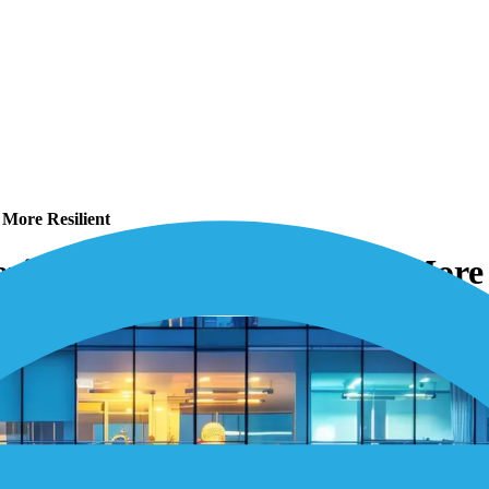
 More Resilient
ing: Smarter, Faster, and More 