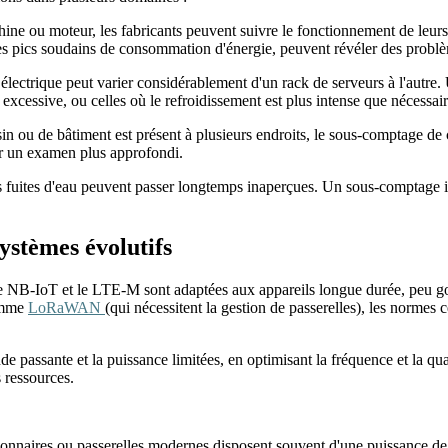
e ou moteur, les fabricants peuvent suivre le fonctionnement de leurs
es pics soudains de consommation d'énergie, peuvent révéler des probl
lectrique peut varier considérablement d'un rack de serveurs à l'autre.
excessive, ou celles où le refroidissement est plus intense que nécessair
 ou de bâtiment est présent à plusieurs endroits, le sous-comptage d
r un examen plus approfondi.
s fuites d'eau peuvent passer longtemps inaperçues. Un sous-comptage int
ystèmes évolutifs
 NB-IoT et le LTE-M sont adaptées aux appareils longue durée, peu gour
comme
LoRaWAN
(qui nécessitent la gestion de passerelles), les normes
de passante et la puissance limitées, en optimisant la fréquence et la q
ressources.
onnaires ou passerelles modernes disposent souvent d'une puissance de 