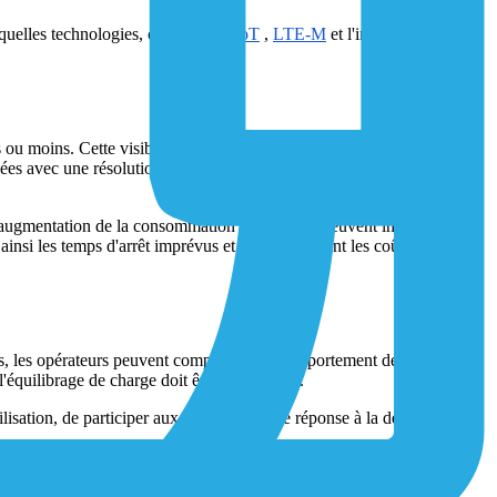
et quelles technologies, comme
NB-IoT
,
LTE-M
et l'informatique de
u moins. Cette visibilité limitée rend difficile la détection précoce
s avec une résolution beaucoup plus fine, parfois à des intervalles
e augmentation de la consommation de courant, peuvent indiquer une
insi les temps d'arrêt imprévus et potentiellement les coûts de
ues, les opérateurs peuvent comprendre le comportement des bâtiments
l'équilibrage de charge doit être dynamique.
utilisation, de participer aux programmes de réponse à la demande et de