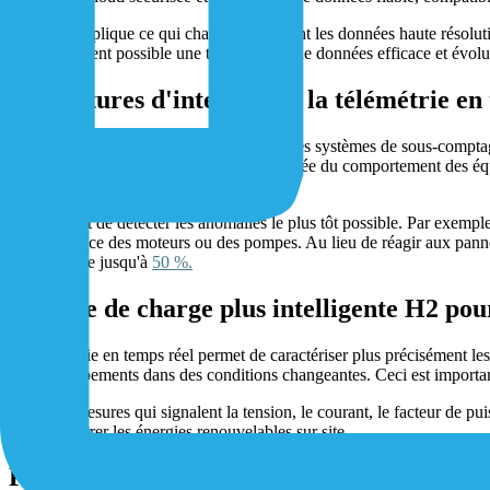
Ce guide explique ce qui change : comment les données haute résolutio
pointe, rendent possible une transmission de données efficace et évolu
Des lectures d'intervalle à la télémétrie e
Alors, qu'est-ce que le sous-comptage ? Les systèmes de sous-comptage t
des problèmes ou la compréhension détaillée du comportement des équi
inférieurs à la seconde.
Cela permet de détecter les anomalies le plus tôt possible. Par exem
usure précoce des moteurs ou des pompes. Au lieu de réagir aux pannes,
maintenance jusqu'à
50 %.
Analyse de charge plus intelligente H2 pou
La télémétrie en temps réel permet de caractériser plus précisément l
et des équipements dans des conditions changeantes. Ceci est important
Les sous-mesures qui signalent la tension, le courant, le facteur de p
mieux intégrer les énergies renouvelables sur site.
Perspectives sur l'efficacité H2 et nouve