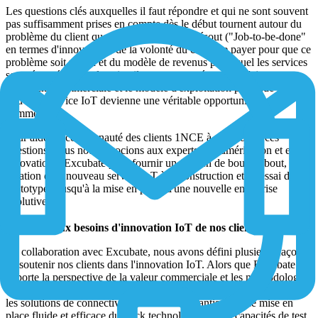
Les questions clés auxquelles il faut répondre et qui ne sont souvent
pas suffisamment prises en compte dès le début tournent autour du
problème du client que la technologie IoT résout ("Job-to-be-done"
en termes d'innovation), de la volonté du client de payer pour que ce
problème soit résolu et du modèle de revenus par lequel les services
sont rémunérés. Par la suite, il est souvent nécessaire d'ajuster
l'approche commerciale et le modèle d'exploitation pour que le
nouveau service IoT devienne une véritable opportunité
commerciale.
Pour aider la communauté des clients 1NCE à répondre à ces
questions, nous nous associons aux experts en numérisation et en
innovation d'Excubate pour fournir un soutien de bout en bout, de la
création d'un nouveau service IoT à la construction et à l'essai de
prototypes, jusqu'à la mise en place d'une nouvelle entreprise
évolutive.
Satisfaire aux besoins d'innovation IoT de nos clients
En collaboration avec Excubate, nous avons défini plusieurs façons
de soutenir nos clients dans l'innovation IoT. Alors que Excubate
apporte la perspective de la valeur commerciale et les méthodologies
de démarrage / innovation, la plateforme de gestion des données et
les solutions de connectivité IoT 1NCE garantissent une mise en
place fluide et efficace du stack technologique, des capacités de test