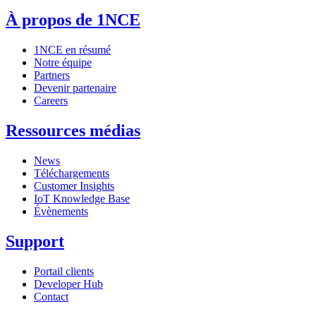
À propos de 1NCE
1NCE en résumé
Notre équipe
Partners
Devenir partenaire
Careers
Ressources médias
News
Téléchargements
Customer Insights
IoT Knowledge Base
Évènements
Support
Portail clients
Developer Hub
Contact