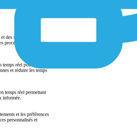
et des systèmes afin
les processus et de réduire
n temps réel pour détecter
nnes et réduire les temps
en temps réel permettant
x informée.
ements et les préférences
ices personnalisés et