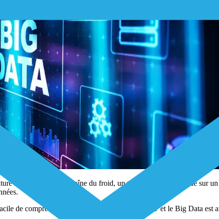
ure installé dans une chaîne du froid, un
traceur GPS
embarqué sur un v
nnées.
acile de comprendre pourquoi la relation entre l’IoT et le Big Data est a