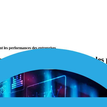
t les performances des entreprises
onnées connectées améliorent les