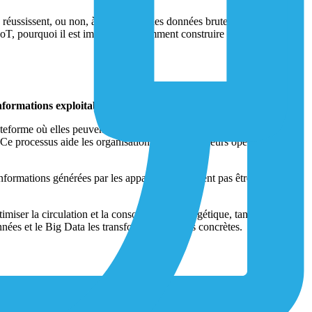
réussissent, ou non, à transformer les données brutes générées par
 IoT, pourquoi il est important et comment construire une stratégie
nformations exploitables.
teforme où elles peuvent être stockées et analysées. Les outils Big
Ce processus aide les organisations à optimiser leurs opérations et à
informations générées par les appareils ne peuvent pas être exploitées
imiser la circulation et la consommation énergétique, tandis que les
nnées et le Big Data les transforme en actions concrètes.
s IoT, en informations exploitables capables d’améliorer les
e sur l’intuition à une approche pilotée par les données.