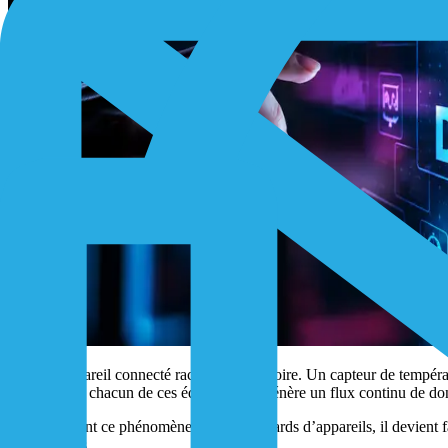
Chaque appareil connecté raconte une histoire. Un capteur de températ
industrielle : chacun de ces équipements génère un flux continu de do
En multipliant ce phénomène par des milliards d’appareils, il devient f
technologies.