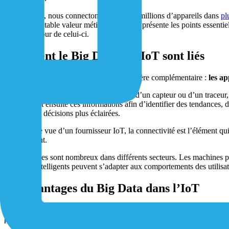
Chez 1NCE, nous connectons plus de 40 millions d’appareils dans
pl
l’IoT en véritable valeur métier. Cet article présente les points essent
efficace autour de celui-ci.
Comment le Big Data et l’IoT sont liés
L’IoT et le Big Data fonctionnent de manière complémentaire :
les ap
Chaque appareil connecté, qu’il s’agisse d’un capteur ou d’un traceur, 
Data traitent ensuite ces informations afin d’identifier des tendances,
prendre des décisions plus éclairées.
Du point de vue d’un fournisseur IoT, la connectivité est l’élément qui
efficacement.
Les exemples sont nombreux dans différents secteurs. Les machines peuv
appareils intelligents peuvent s’adapter aux comportements des utilisat
Les avantages du Big Data dans l’IoT
Le Big Data permet aux entreprises de transformer de grands volumes d
performances opérationnelles, de renforcer la compétitivité et de souten