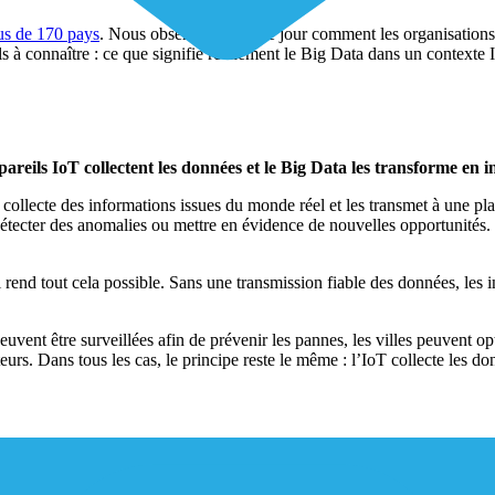
us de 170 pays
. Nous observons chaque jour comment les organisations 
iels à connaître : ce que signifie réellement le Big Data dans un contexte
pareils IoT collectent les données et le Big Data les transforme en i
collecte des informations issues du monde réel et les transmet à une pla
 détecter des anomalies ou mettre en évidence de nouvelles opportunités. 
 rend tout cela possible. Sans une transmission fiable des données, les 
ent être surveillées afin de prévenir les pannes, les villes peuvent opt
eurs. Dans tous les cas, le principe reste le même : l’IoT collecte les do
e données brutes, notamment les flux continus générés par les appareil
ir la croissance. Il permet ainsi de passer d’une prise de décision fondé