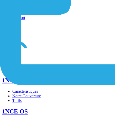
Shop
Formulaire de contact
Support
/
/
/
1NCE Connect
Caractéristiques
Notre Couverture
Tarifs
1NCE OS