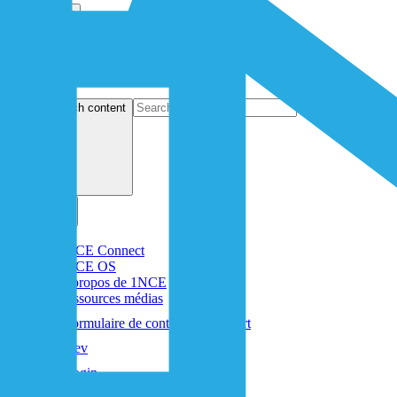
Open menu
search content
1NCE Connect
1NCE OS
À propos de 1NCE
Ressources médias
Formulaire de contact
Support
Dev
Login