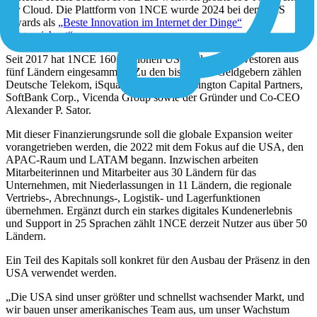
der Cloud. Die Plattform von 1NCE wurde 2024 bei den SaaS
Awards als
„Beste Innovation im Internet der Dinge“
ausgezeichnet“
.
Seit 2017 hat 1NCE 160 Millionen US-Dollar von Investoren aus
fünf Ländern eingesammelt. Zu den bisherigen Geldgebern zählen
Deutsche Telekom, iSquared Capital, Kensington Capital Partners,
SoftBank Corp., Vicenda Group sowie der Gründer und Co-CEO
Alexander P. Sator.
Mit dieser Finanzierungsrunde soll die globale Expansion weiter
vorangetrieben werden, die 2022 mit dem Fokus auf die USA, den
APAC-Raum und LATAM begann. Inzwischen arbeiten
Mitarbeiterinnen und Mitarbeiter aus 30 Ländern für das
Unternehmen, mit Niederlassungen in 11 Ländern, die regionale
Vertriebs-, Abrechnungs-, Logistik- und Lagerfunktionen
übernehmen. Ergänzt durch ein starkes digitales Kundenerlebnis
und Support in 25 Sprachen zählt 1NCE derzeit Nutzer aus über 50
Ländern.
Ein Teil des Kapitals soll konkret für den Ausbau der Präsenz in den
USA verwendet werden.
„Die USA sind unser größter und schnellst wachsender Markt, und
wir bauen unser amerikanisches Team aus, um unser Wachstum