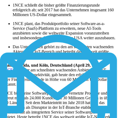
1NCE schließt die bisher größte Finanzierungsrunde
erfolgreich ab; seit 2017 hat das Unternehmen insgesamt 160
Millionen US-Dollar eingesammelt.
1NCE plant, das Produktportfolio seiner Software-as-a-
Service (SaaS)-Plattform zu erweitern, neue AI-Tools
anzubieten sowie die weltweite Expansion voranzutreiben
und insbesondere die Präsenz in den USA weiter auszubauen.
Das Unternehmen gehört zu den am schnellsten wachsenden
Akteuren im IoT-Bereich und betreibt das weltweit größte
privat geführte IoT-Netzwerk in der Cloud.
Miami, Florida, und Köln, Deutschland (April 29, 2025)
–
1NCE
, einer der am schnellsten wachsenden Anbieter von IoT-
Software und -Konnektivität, gab heute den erfolgreichen Abschluss
einer Finanzierungsrunde in Höhe von 60 Millionen US-Dollar
bekannt.
1NCE bietet eine Softwareplattform für vernetzte Produkte und
betreut mehr als 24.000 Kunden mit 30 Millionen Geräten in über
170 Ländern. Seit dem Markteintritt im Jahr 2018 hat sich das
Unternehmen als Disruptor in der IoT-Branche etabliert, indem es
Konnektivität als integrierten Service seiner Softwareplattform
anbietet. Heute betreibt 1NCE das weltweit größte IoT-Netzwerk in