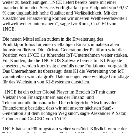
weiter zu beschleunigen. 1NCE liefert bereits heute mit einer
branchenführenden Service-Verfügbarkeit pro Endpunkt von 99,97
% eine unglaublich hohe Qualität und Verlässlichkeit. Mit der
zusätzlichen Finanzierung können wir unseren Wettbewerbsvorteil
weltweit weiter untermauern“, sagte Ivo Rook, Co-CEO von
1NCE.
Die neuen Mittel sollen zudem in die Erweiterung des
Produktportfolios für einen vielfältigen Einsatz in nahezu allen
Industrien fließen. Die nächste Generation der Plattform wird die
Position von 1NCE als führendes IoT-Unternehmen weiter stärken.
Für Kunden, die die 1NCE OS Software bereits für KI-Projekte
einsetzen, werden kurzfristig ebenfalls neue Funktionen vorgestellt.
Das Unternehmen ist überzeugt, dass KI die Verbreitung von IoT
vorantreiben wird, da große Datenmengen eine wichtige Grundlage
für das Wachstum von KI-Systemen darstellen.
„1NCE ist ein echter Global Player im Bereich IoT mit einer
Vielzahl von Finanzpartnern aus der Finanz- und
Telekommunikationsbranche. Der erfolgreiche Abschluss der
Finanzierung bestätigt, dass wir mit unserer nächsten SaaS-
Generation auf dem richtigen Weg sind“, sagte Alexander P. Sator,
Gründer und Co-CEO von 1NCE.
1NCE hat sein Führungsteam weiter verstärkt. Kürzlich wurde der